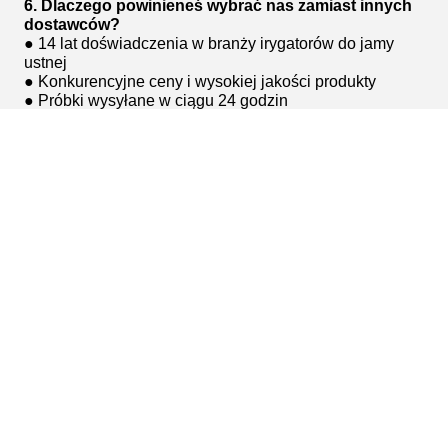
6. Dlaczego powinieneś wybrać nas zamiast innych
dostawców?
● 14 lat doświadczenia w branży irygatorów do jamy
ustnej
● Konkurencyjne ceny i wysokiej jakości produkty
● Próbki wysyłane w ciągu 24 godzin
● Zamówienia hurtowe realizowane w ciągu 7 dni
● 100% kontroli przed wysyłką
● Usługi personalizacji: obrazy efektów gotowe w ciągu
10 minut i obsługiwane przez profesjonalny personel
● Bezpłatne usługi projektowania obrazów, filmów i
opakowań
● Roczna gwarancja obsługi posprzedażnej
● Indywidualny, profesjonalny zespół wsparcia
posprzedażnego
Tags:
IPX7 wodoodporna elektryczna szczoteczka do zębów
Elektryczna szczoteczka do zębów przyjazna podróżom