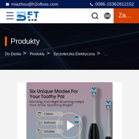
miazhou@h2ofloss.com
0086-15362812152
Zacytować
Produkty
>
>
>
Do Domu
Produkty
Szczoteczka Elektryczna
Wybielanie Zębów E