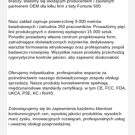
branży, staliśmy się wiodącym producentem i zaufanym 
partnerem OEM dla kilku firm z listy Fortune 500.
Nasz zakład zajmuje powierzchnię 9 000 metrów 
kwadratowych i zatrudnia 350 pracowników. Prowadzimy pięć 
linii produkcyjnych o dziennej wydajności 15 000 sztuk. 
Ponadto posiadamy własne centrum projektowania form, 
zatrudniające doświadczonych inżynierów, dedykowany 
warsztat formowania wtryskowego oraz profesjonalny zespół 
badawczo-rozwojowy. Wszystkie nasze produkty przechodzą 
rygorystyczne kontrole jakości, aby zapewnić doskonałość.
Oferujemy indywidualne, profesjonalne wsparcie za 
pośrednictwem naszego doświadczonego zespołu obsługi 
sprzedaży. Nasze produkty konsekwentnie spełniają 
międzynarodowe standardy certyfikacji, w tym CE, FCC, FDA, 
UKCA, PSE, KC i RoHS.
Zobowiązujemy się do zapewnienia każdemu klientowi 
konkurencyjnych cen, wysokiej jakości produktów, wysokich 
marż zysku, innowacyjnych rozwiązań, profesjonalnych usług 
i uważnej obsługi posprzedażnej.