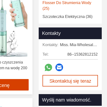
Flosser Do Strumienia Wody
(25)
Szczoteczka Elektryczna
(36)
Kontakty
Kontakty:
Miss. Mia-Wholesale Sales Expert
Tel:
86--15362812152
do czyszczenia
kiem na wodę 200
Skontaktuj się teraz
 cenę
Wyślij nam wiadomość.