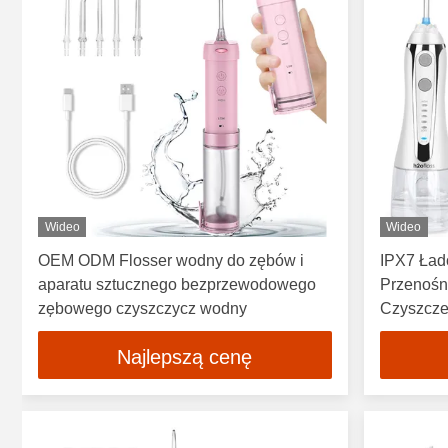
Wideo
Wideo
OEM ODM Flosser wodny do zębów i
IPX7 Ład
aparatu sztucznego bezprzewodowego
Przenośn
zębowego czyszczycz wodny
Czyszcze
H2ofloss
Najlepszą cenę