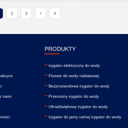
2
3
PRODUKTY
irygator elektryczny do wody
fabryce
Flosser do wody nablatowej
i
Bezprzewodowa irygator do wody
 z nami
Przenośny irygator do wody
Ultradźwiękowy irygator do wody
tności
Irygator do jamy ustnej irygator do wody