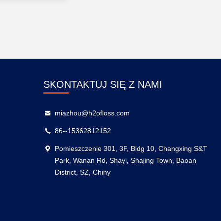
SKONTAKTUJ SIĘ Z NAMI
miazhou@h2ofloss.com
86--15362812152
Pomieszczenie 301, 3F, Bldg 10, Changxing S&T
Park, Wanan Rd, Shayi, Shajing Town, Baoan
District, SZ, Chiny