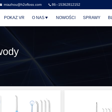
miazhou@h2ofloss.com
86--15362812152
POKAZ VR
O NAS
NOWOŚCI
SPRAWY
B
 wody