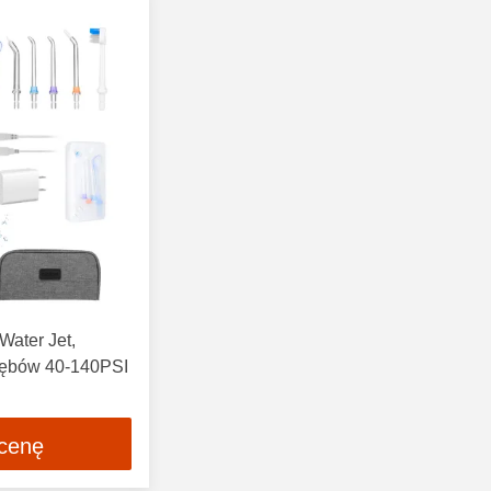
Water Jet,
 zębów 40-140PSI
 cenę