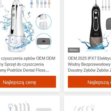
Wideo
o czyszczenia zębów OEM ODM
OEM 2025 IPX7 Elektryc
ny Sprzęt do czyszczenia
Wodny Bezprzewodowy
my Podróże Dental Floss
Doustny Zębów Zębów
wody
Zębów Czyszczacz Dous
Najlepszą cenę
Najlepszą
Mały Urządzenie domo