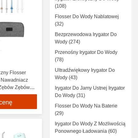
(108)
Flosser Do Wody Nablatowej
(32)
Bezprzewodowa Irygator Do
Wody
(274)
Przenośny Irygator Do Wody
(78)
Ultradźwiękowy Irygator Do
zny Flosser
Wody
(43)
 Nawadniacz
 Zębów Zębów
Irygator Do Jamy Ustnej Irygator
tna Pielęgnacja
Do Wody
(31)
 cenę
we
Flosser Do Wody Na Baterie
(29)
Irygator Do Wody Z Możliwością
Ponownego Ładowania
(60)