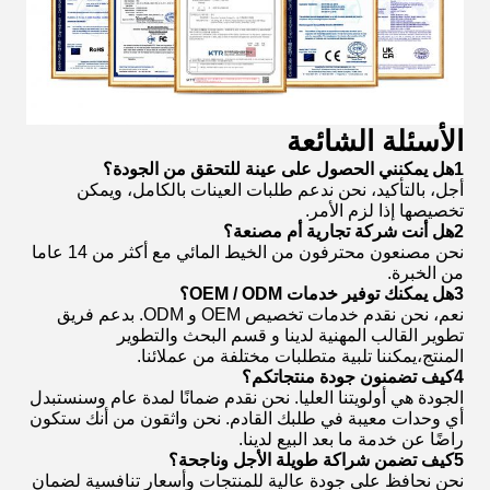
الأسئلة الشائعة
1هل يمكنني الحصول على عينة للتحقق من الجودة؟
أجل، بالتأكيد، نحن ندعم طلبات العينات بالكامل، ويمكن
تخصيصها إذا لزم الأمر.
2هل أنت شركة تجارية أم مصنعة؟
نحن مصنعون محترفون من الخيط المائي مع أكثر من 14 عاما
من الخبرة.
3هل يمكنك توفير خدمات OEM / ODM؟
نعم، نحن نقدم خدمات تخصيص OEM و ODM. بدعم فريق
تطوير القالب المهنية لدينا و قسم البحث والتطوير
المنتج،يمكننا تلبية متطلبات مختلفة من عملائنا.
4كيف تضمنون جودة منتجاتكم؟
الجودة هي أولويتنا العليا. نحن نقدم ضمانًا لمدة عام وسنستبدل
أي وحدات معيبة في طلبك القادم. نحن واثقون من أنك ستكون
راضًا عن خدمة ما بعد البيع لدينا.
5كيف تضمن شراكة طويلة الأجل وناجحة؟
نحن نحافظ على جودة عالية للمنتجات وأسعار تنافسية لضمان