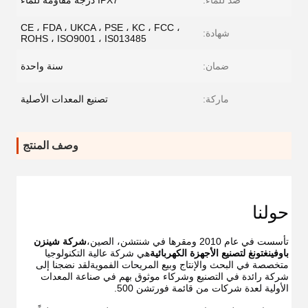
ضد للماء:
IPX7 درجة مقاومة للماء
CE ، FDA ، UKCA ، PSE ، KC ، FCC ،
شهادة:
ROHS ، ISO9001 ، IS013485
ضمان:
سنة واحدة
ماركة:
تصنيع المعدات الأصلية
وصف المنتج
حولنا
تأسست في عام 2010 ومقرها في شنتشن، الصين،
شركة شينزن 
باوفينغتونغ لتصنيع الأجهزة الكهربائية
هي شركة عالية التكنولوجيا 
متخصصة في البحث والإنتاج وبيع المريحات الفمويةلقد نضجنا إلى 
شركة رائدة في التصنيع وشركاء موثوق بهم في صناعة المعدات 
الأولية لعدة شركات من قائمة فورتشن 500.