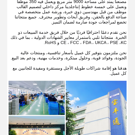
مصنعنا يمتد على مساحة 9000 متر مربع ويعمل فيه 350 موظفاً 
ونعمل على خمسة خطوط إنتاجلدينا مركز داخلي لتصميم القالب 
موظف من قبل مهندسين ذوي خبرة، ورشة عمل متخصصة في 
صناعة الدفع بالحقن، وفريق أبحاث وتطوير محترف. جميع منتجاتنا 
تخضع لمراجعات جودة صارمة لضمان التميز.
نحن نقدم دعمًا احترافيًا فرديًا من خلال فريق خدمة المبيعات ذو 
الخبرة. منتجاتنا تلبي باستمرار معايير الشهادات الدولية ، بما في ذلك 
CE ، FCC ، FDA ، UKCA ، PSE ،KC و RoHS.
نحن ملتزمون بتوفير كل عميل بأسعار تنافسية، ومنتجات عالية 
الجودة، وفوائد قوية، وحلول مبتكرة، وخدمات مهنية، ودعم بعد البيع.
هدفنا هو إقامة شراكات طويلة الأجل ومستقرة ومفيدة للجانبين مع 
كل عميل.