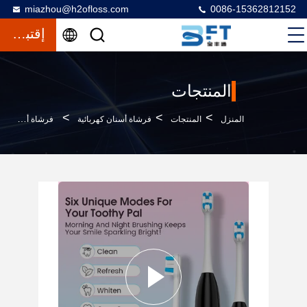
miazhou@h2ofloss.com
0086-15362812152
إقتباس
المنتجات
>
>
>
المنزل
المنتجات
فرشاة أسنان كهربائية
فرشاة أسنان كهربائية قابلة لإعادة الشحن