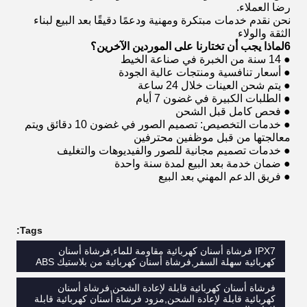
رضا العملاء.
نحن نقدم خدمات مبتكرة ومهنية ودعمًا دقيقًا بعد البيع لبناء
الثقة والولاء
6لماذا يجب أن تختارنا على الموردين الآخرين؟
● 14 سنة من الخبرة في صناعة الخيط
● أسعار تنافسية ومنتجات عالية الجودة
● يتم شحن العينات خلال 24 ساعة
● الطلبات الكبيرة في غضون 7 أيام
● فحص كامل قبل الشحن
● خدمات التخصيص: تصميم الصور في غضون 10 دقائق ويتم
معالجتها من قبل موظفين محترفين
● خدمات تصميم مجانية للصور والفيديوهات والتغليف
● ضمان خدمة بعد البيع لمدة سنة واحدة
● فريق الدعم المهني بعد البيع
Tags:
IPX7 فرشاة أسنان كهربائية مقاومة للماء,فرشاة أسنان
كهربائية سهلة السفر,فرشاة أسنان كهربائية من بلاستيك ABS
فرشاة أسنان كهربائية قابلة لإعادة الشحن,فرشاة أسنان
كهربائية قابلة لإعادة الشحن,مزود فرشاة أسنان كهربائية قابلة