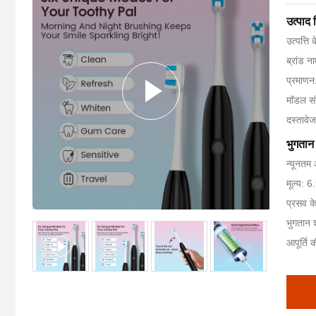
उत्पाद
उत्पत्ति 
ब्रांड 
प्रमाण
मॉडल सं
दस्तावे
भुगतान 
न्यूनतम
मूल्य: 
प्रसव क
भुगतान श
आपूर्ति 