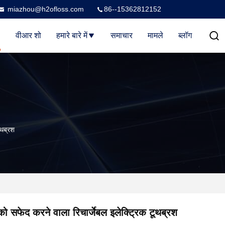
miazhou@h2ofloss.com
86--15362812152
वीआर शो
हमारे बारे में
समाचार
मामले
ब्लॉग
ूथब्रश
ं को सफेद करने वाला रिचार्जेबल इलेक्ट्रिक टूथब्रश