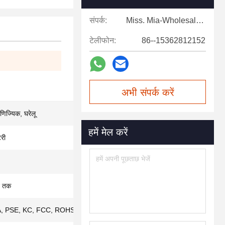
संपर्क:
Miss. Mia-Wholesale Sales Expert
टेलीफोन:
86--15362812152
अभी संपर्क करें
िज्यिक, घरेलू
हमें मेल करें
टरी
ट तक
, PSE, KC, FCC, ROHS, ISO9001, IS013485