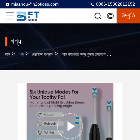
miazhou@h2ofloss.com
0086-15362812152
উদ্ধৃতি
পণ্য
>
>
>
বাড়ি
পণ্য
বৈদ্যুতিক টুথব্রাশ
দাঁত সাদা করার জন্য পুনরায় চার্জযোগ্য বৈদ্যুতিক দাঁত ব্রাশ