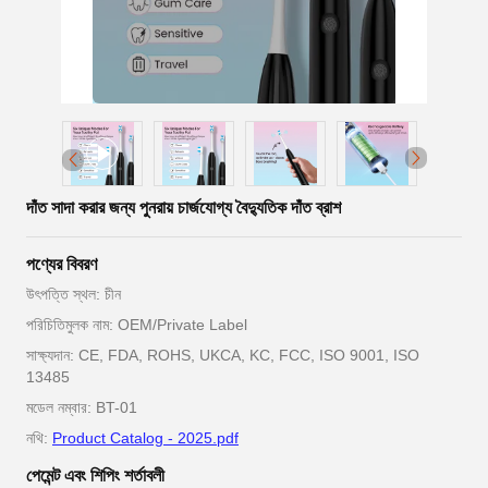
দাঁত সাদা করার জন্য পুনরায় চার্জযোগ্য বৈদ্যুতিক দাঁত ব্রাশ
পণ্যের বিবরণ
উৎপত্তি স্থল: চীন
পরিচিতিমুলক নাম: OEM/Private Label
সাক্ষ্যদান: CE, FDA, ROHS, UKCA, KC, FCC, ISO 9001, ISO
13485
মডেল নম্বার: BT-01
নথি:
Product Catalog - 2025.pdf
পেমেন্ট এবং শিপিং শর্তাবলী