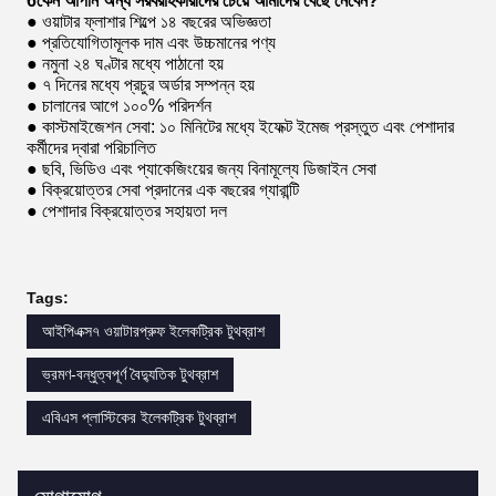
● ওয়াটার ফ্লাশার শিল্পে ১৪ বছরের অভিজ্ঞতা
● প্রতিযোগিতামূলক দাম এবং উচ্চমানের পণ্য
● নমুনা ২৪ ঘণ্টার মধ্যে পাঠানো হয়
● ৭ দিনের মধ্যে প্রচুর অর্ডার সম্পন্ন হয়
● চালানের আগে ১০০% পরিদর্শন
● কাস্টমাইজেশন সেবা: ১০ মিনিটের মধ্যে ইফেক্ট ইমেজ প্রস্তুত এবং পেশাদার
কর্মীদের দ্বারা পরিচালিত
● ছবি, ভিডিও এবং প্যাকেজিংয়ের জন্য বিনামূল্যে ডিজাইন সেবা
● বিক্রয়োত্তর সেবা প্রদানের এক বছরের গ্যারান্টি
● পেশাদার বিক্রয়োত্তর সহায়তা দল
Tags:
আইপিএক্স৭ ওয়াটারপ্রুফ ইলেকট্রিক টুথব্রাশ
ভ্রমণ-বন্ধুত্বপূর্ণ বৈদ্যুতিক টুথব্রাশ
এবিএস প্লাস্টিকের ইলেকট্রিক টুথব্রাশ