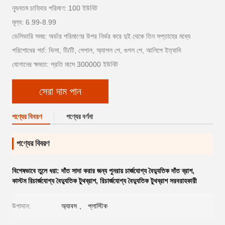
ন্যূনতম চাহিদার পরিমাণ: 100 ইউনিট
মূল্য: 6.99-8.99
ডেলিভারি সময়: অর্ডার পরিমাণের উপর নির্ভর করে দুই থেকে তিন সপ্তাহের মধ্যে
পরিশোধের শর্ত: ভিসা, টি/টি, পেপাল, অ্যাপল পে, গুগল পে, আলিপে ইত্যাদি
যোগানের ক্ষমতা: প্রতি মাসে 300000 ইউনিট
সেরা দাম পান
পণ্যের বিবরণ
পণ্যের বর্ণনা
পণ্যের বিবরণ
বিশেষভাবে তুলে ধরা:
দাঁত সাদা করার জন্য পুনরায় চার্জযোগ্য বৈদ্যুতিক দাঁত ব্রাশ
,
কাস্টম রিচার্জযোগ্য বৈদ্যুতিক টুথব্রাশ
,
রিচার্জযোগ্য বৈদ্যুতিক টুথব্রাশ সরবরাহকারী
উপাদান:
অ্যাবস 、 প্লাস্টিক