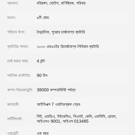
আবেদন:
বহিরঙ্গন, হোটেল, বাণিজ্যিক, পরিবার
মডেল:
৬টি মোড
শক্তির উৎস:
বৈদ্যুতিক, পুনরায় চার্জযোগ্য ব্যাটারি
ব্যাটারির ক্ষমতা:
২০০০ এমএএইচ রিচার্জযোগ্য লিথিয়াম ব্যাটারি
চার্জ করার সময়:
4 ঘন্টা
সর্বাধিক রানটাইম:
90 দিন
কম্পন ফ্রিকোয়েন্সি:
38000 কম্পন/মিনিট পর্যন্ত
জলরোধী:
আইপিএক্স 7 ওয়াটারপ্রুফ গ্রেড
সিই, এফডিএ, ইউকেসিএ, পিএসই, কেসি, এফসিসি, রোহস,
সার্টিফিকেট:
আইএসও 9001, আইএস 013485
ওয়ারেন্টি:
এক বছর