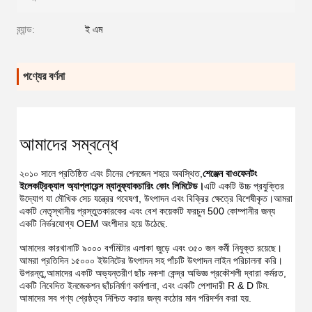
ব্র্যান্ড:
ই এম
পণ্যের বর্ণনা
আমাদের সম্বন্ধে
২০১০ সালে প্রতিষ্ঠিত এবং চীনের শেনজেন শহরে অবস্থিত,
শেঞ্জেন বাওফেনটং 
ইলেকট্রিক্যাল অ্যাপ্লায়েন্স ম্যানুফ্যাকচারিং কোং লিমিটেড।
এটি একটি উচ্চ প্রযুক্তির 
উদ্যোগ যা মৌখিক সেচ যন্ত্রের গবেষণা, উৎপাদন এবং বিক্রির ক্ষেত্রে বিশেষীকৃত।আমরা 
একটি নেতৃস্থানীয় প্রস্তুতকারকের এবং বেশ কয়েকটি ফরচুন 500 কোম্পানীর জন্য 
একটি নির্ভরযোগ্য OEM অংশীদার হয়ে উঠেছে.
আমাদের কারখানাটি ৯০০০ বর্গমিটার এলাকা জুড়ে এবং ৩৫০ জন কর্মী নিযুক্ত রয়েছে। 
আমরা প্রতিদিন ১৫০০০ ইউনিটের উৎপাদন সহ পাঁচটি উৎপাদন লাইন পরিচালনা করি। 
উপরন্তু,আমাদের একটি অভ্যন্তরীণ ছাঁচ নকশা কেন্দ্র অভিজ্ঞ প্রকৌশলী দ্বারা কর্মরত, 
একটি নিবেদিত ইনজেকশন ছাঁচনির্মাণ কর্মশালা, এবং একটি পেশাদারী R & D টিম. 
আমাদের সব পণ্য শ্রেষ্ঠত্ব নিশ্চিত করার জন্য কঠোর মান পরিদর্শন করা হয়.