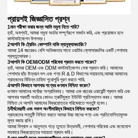
প্রায়শই জিজ্ঞাসিত প্রশ্ন
1মান পরীক্ষা করার জন্য আমি নমুনা নিতে পারি?
হ্যাঁ, অবশ্যই, আমরা নমুনা অর্ডার সম্পূর্ণরূপে সমর্থন করি, এবং প্রয়োজন হলে
কাস্টমাইজেশন উপলব্ধ।
2আপনি কি ট্রেডিং কোম্পানি নাকি ম্যানুফ্যাকচারিং?
আমরা 14 বছরেরও বেশি অভিজ্ঞতার সাথে ওয়াটার ফ্লোসারগুলির একটি পেশাদার
প্রস্তুতকারক।
3আপনি কি OEM/ODM পরিষেবা প্রদান করতে পারেন?
হ্যাঁ, আমরা OEM এবং ODM কাস্টমাইজেশন সেবা প্রদান করি। আমাদের
পেশাদার ছাঁচ উন্নয়ন দল এবং পণ্য R & D বিভাগের সহায়তায়,আমরা আমাদের
গ্রাহকদের বিভিন্ন চাহিদা পুরোপুরি পূরণ করতে পারি.
4আপনি কিভাবে আপনার পণ্যের গুণমান নিশ্চিত করেন?
গুণমান আমাদের সর্বোচ্চ অগ্রাধিকার। আমরা এক বছরের ওয়ারেন্টি প্রদান করি এবং
আপনার পরবর্তী অর্ডারে কোনও ত্রুটিযুক্ত ইউনিট প্রতিস্থাপন করব। আমরা
নিশ্চিত যে আপনি আমাদের বিক্রয়োত্তর পরিষেবাতে সন্তুষ্ট হবেন।
5দীর্ঘমেয়াদী এবং সফল অংশীদারিত্ব কিভাবে নিশ্চিত করবেন?
গ্রাহকদের সন্তুষ্টি নিশ্চিত করতে আমরা উচ্চ মানের পণ্য এবং প্রতিযোগিতামূলক
মূল্য বজায় রাখি।
আমরা বিশ্বাস ও আনুগত্য গড়ে তুলতে উদ্ভাবনী, পেশাদার পরিষেবা এবং মনোযোগ
সহকারে বিক্রয়োত্তর সহায়তা প্রদান করি।
6কেন আপনি অন্য সরবরাহকারীদের চেয়ে আমাদের বেছে নেবেন?