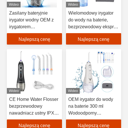
Wideo
Wideo
Zasilany bateryjnie
Wielomodowy irygator
irygator wodny OEM z
do wody na baterie,
irygatorem
bezprzewodowy ekspres
dentystycznym o dużej
do wody ODM
Najlepszą cenę
Najlepszą cenę
pojemności
Wideo
Wideo
CE Home Water Flosser
OEM irygator do wody
bezprzewodowy
na baterie 300 ml
nawadniacz ustny IPX7
Wodoodporny
wodoodporny USB
przenośny wybielacz
Najlepszą cenę
Najlepszą cenę
kabel ładowania
IPX7