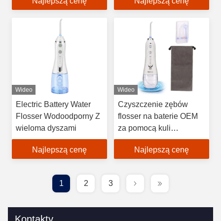
Najlepszą cenę
Najlepszą cenę
Wideo
Wideo
Electric Battery Water
Czyszczenie zębów
Flosser Wodoodporny Z
flosser na baterie OEM
wieloma dyszami
za pomocą kuli
grawitacyjnej
Najlepszą cenę
Najlepszą cenę
1
2
3
Kontakty