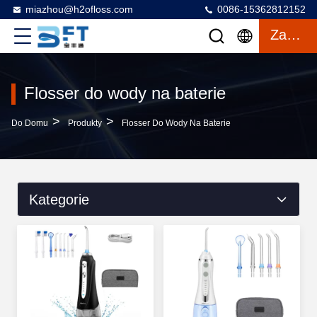
miazhou@h2ofloss.com
0086-15362812152
Zacytować
Flosser do wody na baterie
>
>
Do Domu
Produkty
Flosser Do Wody Na Baterie
Kategorie