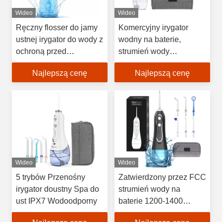
Wideo
Wideo
Ręczny flosser do jamy
Komercyjny irygator
ustnej irygator do wody z
wodny na baterie,
ochroną przed
strumień wody
przegrzaniem
międzyzębowej 140 PSI
Najlepszą cenę
Najlepszą cenę
Wideo
Wideo
5 trybów Przenośny
Zatwierdzony przez FCC
irygator doustny Spa do
strumień wody na
ust IPX7 Wodoodporny
baterie 1200-1400
razy/min