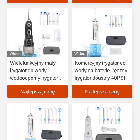
Wideo
Wideo
Wielofunkcyjny mały
Komercyjny irygator do
irygator do wody,
wody na baterie, ręczny
wodoodporny irygator
irygator doustny 40PSI
IPX7 do zębów
Najlepszą cenę
Najlepszą cenę