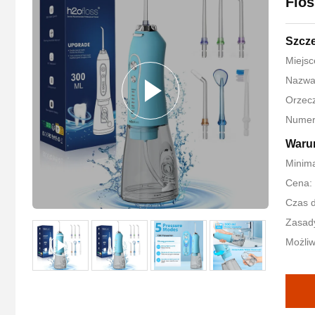
Flos
Szcz
Miejs
Nazwa
Orzec
Numer
Warun
Minima
Cena:
Czas d
Zasady
Możliw