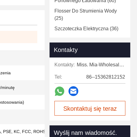
Ponownego Ładowania
(60)
Flosser Do Strumienia Wody
(25)
Szczoteczka Elektryczna
(36)
Kontakty
Kontakty:
Miss. Mia-Wholesale Sales Expert
czenia
Tel:
86--15362812152
/minutę
ostosowania)
Skontaktuj się teraz
, PSE, KC, FCC, ROHS, ISO9001, IS013485
Wyślij nam wiadomość.