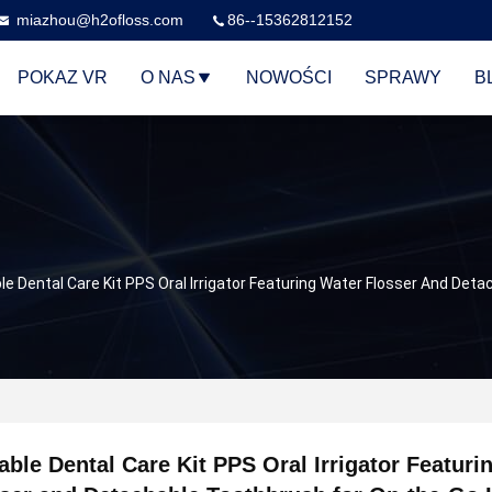
miazhou@h2ofloss.com
86--15362812152
POKAZ VR
O NAS
NOWOŚCI
SPRAWY
B
le Dental Care Kit PPS Oral Irrigator Featuring Water Flosser And De
able Dental Care Kit PPS Oral Irrigator Featuri