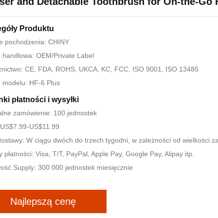
ser and Detachable Toothbrush for On-the-Go 
egóły Produktu
ce pochodzenia: CHINY
 handlowa: OEM/Private Label
znictwo: CE, FDA, ROHS, UKCA, KC, FCC, ISO 9001, ISO 13485
 modelu: HF-6 Plus
ki płatności i wysyłki
lne zamówienie: 100 jednostek
 US$7.99-US$11.99
ostawy: W ciągu dwóch do trzech tygodni, w zależności od wielkości 
 płatności: Visa, T/T, PayPal, Apple Pay, Google Pay, Alipay itp.
ość Supply: 300 000 jednostek miesięcznie
Najlepszą cenę