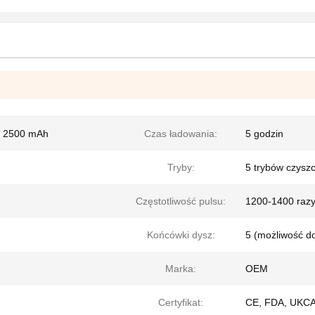
ci 2500 mAh
Czas ładowania:
5 godzin
Tryby:
5 trybów czysz
Częstotliwość pulsu:
1200-1400 razy
Końcówki dysz:
5 (możliwość d
Marka:
OEM
Certyfikat:
CE, FDA, UKCA