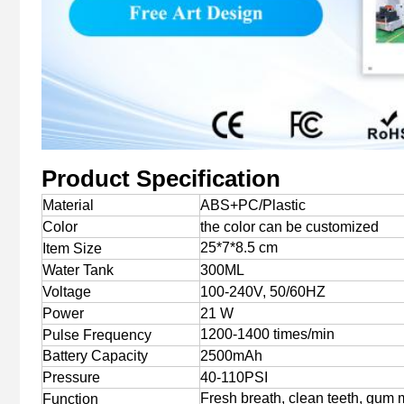
Product Specification
Material
ABS+PC/Plastic
Color
the color can be customized
25*7*8.5 cm
Item Size
Water Tank
300ML
Voltage
100-240V, 50/60HZ
Power
21 W
1200-1400 times/min
Pulse Frequency
Battery Capacity
2500mAh
Pressure
40-110PSI
Fresh breath, clean teeth, gum
Function