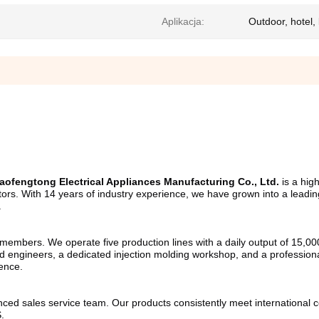
Aplikacja:
Outdoor, hotel
ofengtong Electrical Appliances Manufacturing Co., Ltd.
 is a hig
gators. With 14 years of industry experience, we have grown into a leadi
.
mbers. We operate five production lines with a daily output of 15,000 u
 engineers, a dedicated injection molding workshop, and a professional
lence.
ed sales service team. Our products consistently meet international cer
.