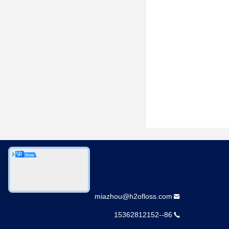
اتصل بنا
miazhou@h2ofloss.com
86--15362812152