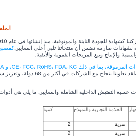
الملف
 لشهادات صارمة تضمن أن منتجاتنا تلبي أعلى المعايير.
كمصنع 
ية والإنتاج وبيع المريحات الفموية والأنفية.
ذلك CE، FCC، RoHS، FDA، KC، و UKCA.
الشهادات تؤكد التزامنا بالامتثال للمعايير واللوائح الدوليةلقد تعاوننا 
ملية التفتيش الداخلية الشاملة والمعايير. ما يلي هي أدوات 
هاز
العلامة التجارية والنموذج
كمية
2
سرية
2
سرية