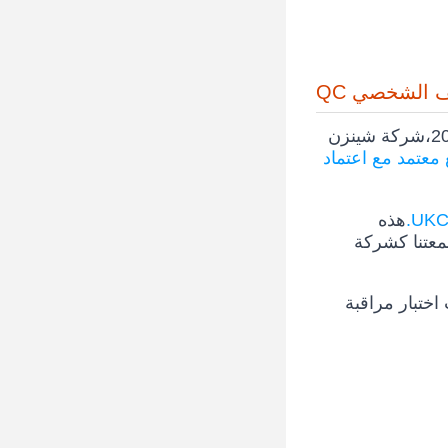
 الشخصي QC
تميزت من خلال محفظة قوية من الشهادات، وتقف شركتنا كشهادة للجودة الثابتة والموثوقية. منذ إنشائها في عام 2010،شركة شينزن
معتمد مع اعتماد
هذه
بنجاح مع الشركات في أكثر من 68 دولة، وتعزيز سمعتنا كشركة
اختبار مراقبة