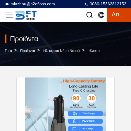
miazhou@h2ofloss.com
0086-15362812152
Απόσπασμα
Προϊόντα
>
>
>
Σπίτι
Προϊόντα
Ηλεκτρικό Νήμα Νερού
Ηλεκτρικός Πλυντήρας Νερού Με Οδοντόβουρτσα 2 Σε 1 IPX7 Επαναφορτιζόμενο Οδοντικό Πλυντήρα Νερού Νερού