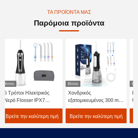
ΤΑ ΠΡΟΪΌΝΤΑ ΜΑΣ
Παρόμοια προϊόντα
Βίντεο
Βίντεο
Βίν
Χονδρικός
Προφορικό νερό Flosser
Επ
εξατομικευμένος 300 ml
USB προσοχής Electric
υδ
οδοντιατρικός
που χρεώνει 1400
δο
νεροπνευστήρας
σφυγμό/λ.
ml
Βρείτε την καλύτερη τιμή
Βρείτε την καλύτερη τιμή
Β
οδοντιατρικός
επ
κατασκευαστής
ορ
οδοντιατρικός τρυπάνι
οδ