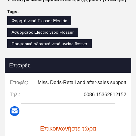
Tags:
Φορητό νερό Flosser Electric
Ασύρματος Electric νερό Flosser
Προφορικό οδοντικό νερό υγείας flosser
Επαφές
Επαφές:
Miss. Doris-Retail and after-sales support
Τηλ.:
0086-15362812152
Επικοινωνήστε τώρα