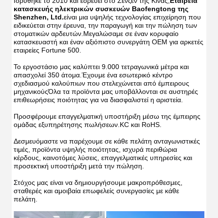
Ιδρύθηκε το 2010 και εδρεύει στο Σενζέν της Κίνας,
Εταιρεία 
κατασκευής ηλεκτρικών συσκευών Baofengtong της 
Shenzhen, Ltd.
είναι μια υψηλής τεχνολογίας επιχείρηση που 
ειδικεύεται στην έρευνα, την παραγωγή και την πώληση των 
στοματικών αρδευτών.Μεγαλώσαμε σε έναν κορυφαίο 
κατασκευαστή και έναν αξιόπιστο συνεργάτη OEM για αρκετές 
εταιρείες Fortune 500.
Το εργοστάσιο μας καλύπτει 9.000 τετραγωνικά μέτρα και 
απασχολεί 350 άτομα.Έχουμε ένα εσωτερικό κέντρο 
σχεδιασμού καλούπιων που στελεχώνεται από έμπειρους 
μηχανικούςΌλα τα προϊόντα μας υποβάλλονται σε αυστηρές 
επιθεωρήσεις ποιότητας για να διασφαλιστεί η αριστεία.
Προσφέρουμε επαγγελματική υποστήριξη μέσω της έμπειρης 
ομάδας εξυπηρέτησης πωλήσεων.KC και RoHS.
Δεσμευόμαστε να παρέχουμε σε κάθε πελάτη ανταγωνιστικές 
τιμές, προϊόντα υψηλής ποιότητας, ισχυρά περιθώρια 
κέρδους, καινοτόμες λύσεις, επαγγελματικές υπηρεσίες και 
προσεκτική υποστήριξη μετά την πώληση.
Στόχος μας είναι να δημιουργήσουμε μακροπρόθεσμες, 
σταθερές και αμοιβαία επωφελείς συνεργασίες με κάθε 
πελάτη.