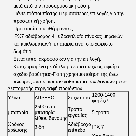
μετά από την προσαρμοστική φάση.
Πέντε τρόποι πίεσης-Περισσότερες επιλογές για την
προσωπική χρήση.
Προστασία υπερθέρμανσης
IPX7 αδιάβροχος -Η υδραντλία/ο πίνακας μηχανών
και κυκλωμάτων/η μπαταρία είναι στο χωριστό
δωμάτιο
Επτά τύποι ακροφυσίων για την επιλογή.
Κατοχυρωμένο με δίπλωμα ευρεσιτεχνίας σφαίρα
σχέδιο βαρύτητας-Για τη χρησιμοποίηση της άνω
πλευράς - κάτω και τον καθαρισμό των δοντιών μέσα
Λεπτομερής περιγραφή προϊόντων
1200-1400
Υλικό
ABS+PC
Συχνότητα
φορές/λ.
2500mah
Τρόποι
μπαταρία
μπαταρία
5 τρόποι
εργασίας
λίθιου δύναμης
Χρόνος
Αδιάβροχο
3-5h
IPX 7
χρέωσης
επίπεδο