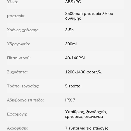
Υλικό:
ABS+PC
2500mah μπαταρία λίθιου
μπαταρία:
δύναμης
Χρόνος χρέωσης:
3-5h
Υδραγωγείο:
300ml
Πίεση νερού:
40-140PSI
Συχνότητα:
1200-1400 φορές/λ.
Τρόποι εργασίας:
5 τρόποι
Αδιάβροχο επίπεδο:
IPX 7
Υπαίθριος, ξενοδοχείο,
Εφαρμογή:
εμπορικό, οικογένεια
Ακροφύσια:
7 τύποι για τις επιλογές