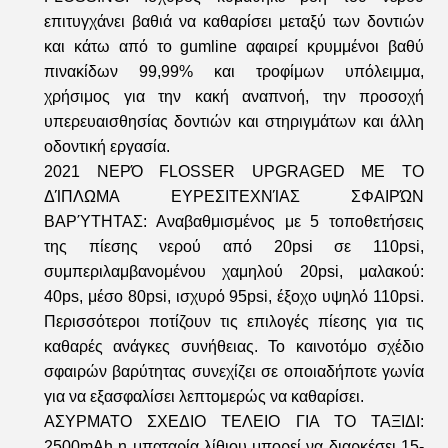
επιτυγχάνει βαθιά να καθαρίσει μεταξύ των δοντιών
και κάτω από το gumline αφαιρεί κρυμμένοι βαθύ
πινακίδων 99,99% και τροφίμων υπόλειμμα,
χρήσιμος για την κακή αναπνοή, την προσοχή
υπερευαισθησίας δοντιών και στηριγμάτων και άλλη
οδοντική εργασία.
2021 ΝΕΡΌ FLOSSER UPGRAGED ΜΕ ΤΟ
ΔΊΠΛΩΜΑ ΕΥΡΕΣΙΤΕΧΝΊΑΣ ΣΦΑΙΡΏΝ
ΒΑΡΎΤΗΤΑΣ: Αναβαθμισμένος με 5 τοποθετήσεις
της πίεσης νερού από 20psi σε 110psi,
συμπεριλαμβανομένου χαμηλού 20psi, μαλακού:
40ps, μέσο 80psi, ισχυρό 95psi, έξοχο υψηλό 110psi.
Περισσότεροι ποτίζουν τις επιλογές πίεσης για τις
καθαρές ανάγκες συνήθειας. Το καινοτόμο σχέδιο
σφαιρών βαρύτητας συνεχίζει σε οποιαδήποτε γωνία
για να εξασφαλίσει λεπτομερώς να καθαρίσει.
ΑΣΥΡΜΑΤΟ ΣΧΕΔΙΟ ΤΕΛΕΙΟ ΓΙΑ ΤΟ ΤΑΞΙΔΙ:
2500mAh η μπαταρία λίθιου μπορεί να διαρκέσει 15-