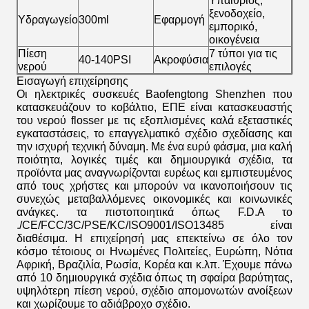
Υπαίθριος,
ξενοδοχείο,
Υδραγωγείο
300ml
Εφαρμογή
εμπορικό,
οικογένεια
Πίεση
7 τύποι για τις
40-140PSI
Ακροφύσια
νερού
επιλογές
Εισαγωγή επιχείρησης
Οι ηλεκτρικές συσκευές Baofengtong Shenzhen που
κατασκευάζουν το κοβάλτιο, ΕΠΕ είναι κατασκευαστής
του νερού flosser με τις εξοπλισμένες καλά εξεταστικές
εγκαταστάσεις, το επαγγελματικό σχέδιο σχεδίασης και
την ισχυρή τεχνική δύναμη. Με ένα ευρύ φάσμα, μια καλή
ποιότητα, λογικές τιμές και δημιουργικά σχέδια, τα
προϊόντα μας αναγνωρίζονται ευρέως και εμπιστευμένος
από τους χρήστες και μπορούν να ικανοποιήσουν τις
συνεχώς μεταβαλλόμενες οικονομικές και κοινωνικές
ανάγκες. τα πιστοποιητικά όπως F.D.A το
./CE/FCC/3C/PSE/KC/ISO9001/ISO13485 είναι
διαθέσιμα. Η επιχείρησή μας επεκτείνω σε όλο τον
κόσμο τέτοιους οι Ηνωμένες Πολιτείες, Ευρώπη, Νότια
Αφρική, Βραζιλία, Ρωσία, Κορέα και κ.λπ. Έχουμε πάνω
από 10 δημιουργικά σχέδια όπως τη σφαίρα βαρύτητας,
υψηλότερη πίεση νερού, σχέδιο απομονωτών ανοίξεων
και χωρίζουμε το αδιάβροχο σχέδιο.