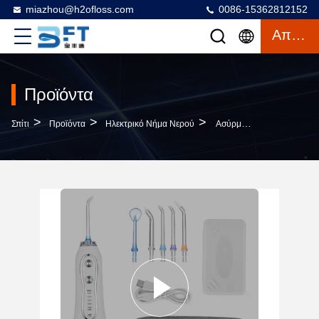
miazhou@h2ofloss.com
0086-15362812152
Απόσπασμα
Προϊόντα
>
>
>
Σπίτι
Προϊόντα
Ηλεκτρικό Νήμα Νερού
Ασύρματος Φορητός Επανακαταλογηστέος Flosser Νερού Electric Για Την Προφορική Υγεία