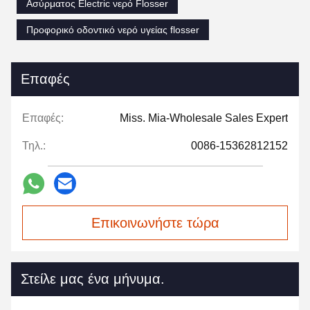
Ασύρματος Electric νερό Flosser
Προφορικό οδοντικό νερό υγείας flosser
Επαφές
Επαφές:
Miss. Mia-Wholesale Sales Expert
Τηλ.:
0086-15362812152
Επικοινωνήστε τώρα
Στείλε μας ένα μήνυμα.