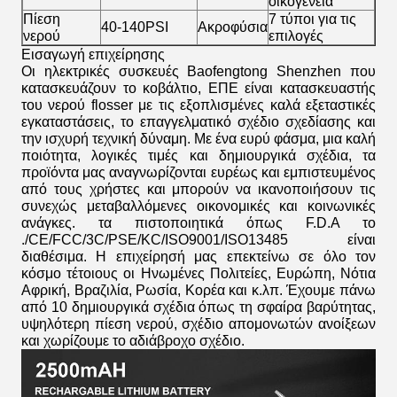
οικογένεια
Πίεση
7 τύποι για τις
40-140PSI
Ακροφύσια
νερού
επιλογές
Εισαγωγή επιχείρησης
Οι ηλεκτρικές συσκευές Baofengtong Shenzhen που
κατασκευάζουν το κοβάλτιο, ΕΠΕ είναι κατασκευαστής
του νερού flosser με τις εξοπλισμένες καλά εξεταστικές
εγκαταστάσεις, το επαγγελματικό σχέδιο σχεδίασης και
την ισχυρή τεχνική δύναμη. Με ένα ευρύ φάσμα, μια καλή
ποιότητα, λογικές τιμές και δημιουργικά σχέδια, τα
προϊόντα μας αναγνωρίζονται ευρέως και εμπιστευμένος
από τους χρήστες και μπορούν να ικανοποιήσουν τις
συνεχώς μεταβαλλόμενες οικονομικές και κοινωνικές
ανάγκες. τα πιστοποιητικά όπως F.D.A το
./CE/FCC/3C/PSE/KC/ISO9001/ISO13485 είναι
διαθέσιμα. Η επιχείρησή μας επεκτείνω σε όλο τον
κόσμο τέτοιους οι Ηνωμένες Πολιτείες, Ευρώπη, Νότια
Αφρική, Βραζιλία, Ρωσία, Κορέα και κ.λπ. Έχουμε πάνω
από 10 δημιουργικά σχέδια όπως τη σφαίρα βαρύτητας,
υψηλότερη πίεση νερού, σχέδιο απομονωτών ανοίξεων
και χωρίζουμε το αδιάβροχο σχέδιο.