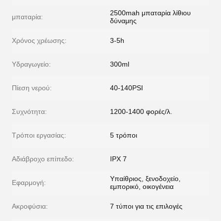
2500mah μπαταρία λίθιου
μπαταρία:
δύναμης
Χρόνος χρέωσης:
3-5h
Υδραγωγείο:
300ml
Πίεση νερού:
40-140PSI
Συχνότητα:
1200-1400 φορές/λ.
Τρόποι εργασίας:
5 τρόποι
Αδιάβροχο επίπεδο:
IPX 7
Υπαίθριος, ξενοδοχείο,
Εφαρμογή:
εμπορικό, οικογένεια
Ακροφύσια:
7 τύποι για τις επιλογές