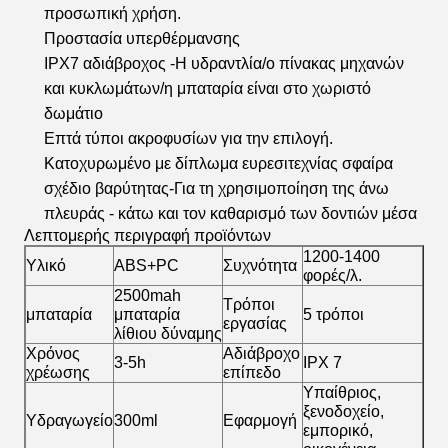
προσωπική χρήση.
Προστασία υπερθέρμανσης
IPX7 αδιάβροχος -Η υδραντλία/ο πίνακας μηχανών
και κυκλωμάτων/η μπαταρία είναι στο χωριστό
δωμάτιο
Επτά τύποι ακροφυσίων για την επιλογή.
Κατοχυρωμένο με δίπλωμα ευρεσιτεχνίας σφαίρα
σχέδιο βαρύτητας-Για τη χρησιμοποίηση της άνω
πλευράς - κάτω και τον καθαρισμό των δοντιών μέσα
Λεπτομερής περιγραφή προϊόντων
1200-1400
Υλικό
ABS+PC
Συχνότητα
φορές/λ.
2500mah
Τρόποι
μπαταρία
μπαταρία
5 τρόποι
εργασίας
λίθιου δύναμης
Χρόνος
Αδιάβροχο
3-5h
IPX 7
χρέωσης
επίπεδο
Υπαίθριος,
ξενοδοχείο,
Υδραγωγείο
300ml
Εφαρμογή
εμπορικό,