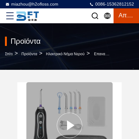
miazhou@h2ofloss.com
0086-15362812152
Απόσπασμα
Προϊόντα
>
>
>
Σπίτι
Προϊόντα
Ηλεκτρικό Νήμα Νερού
Επανακαταλογηστέο Νερό Flosser 40 Electric - Πίεση IPX7 Νερού 140PSI