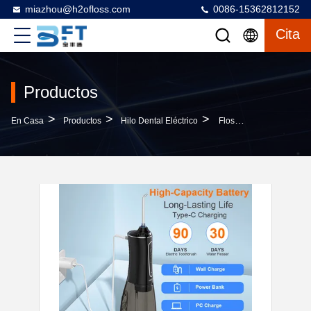
miazhou@h2ofloss.com
0086-15362812152
Cita
Productos
>
>
>
En Casa
Productos
Hilo Dental Eléctrico
Flosser Eléctrico De Agua Con Cepillo De Dientes 2 En 1 IPX7 Recargable De Agua Dental Irrigador Limpieza Dental