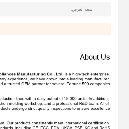
سعة العرض:
Dental
Dental
Flosser Oral
Flosser Oral
About Us
Irrigator
Irrigator
Manufacturer
Manufacturer
USB IPX7
USB IPX7
Waterproof
liances Manufacturing Co., Ltd.
 is a high-tech enterprise 
Waterproof
With UV
ndustry experience, we have grown into a leading manufacturer 
With UV
Function Oral
d a trusted OEM partner for several Fortune 500 companies.
Function Oral
Irrigator
Irrigator
Teeth
Teeth
Cleaner
ion lines with a daily output of 15,000 units. In addition, 
Cleaner
Water Floss
tion molding workshop, and a professional R&D team. All of 
Water Floss
ducts undergo strict quality inspections to ensure excellence.
 Our products consistently meet international certification 
andards, including CE, FCC, FDA, UKCA, PSE, KC and RoHS.