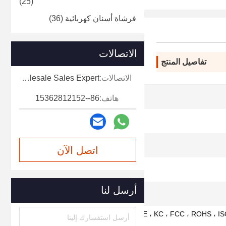
(25)
فرشاة أسنان كهربائية
(36)
الاتصالات
تفاصيل المنتج
الاتصالات:
Miss. Mia-Wholesale Sales Expert
5 ساعات
هاتف:
86--15362812152
5 أوضاع للتنظيف
1200-1400 مرة/دقيقة
اتصل الآن
5 (قابل للتخصيص)
أرسل لنا
OEM
CE ، FDA ، UKCA ، PSE ، KC ، FCC ، ROHS ، I
IS013485