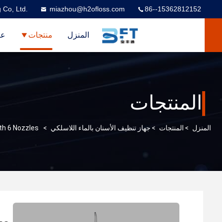
 Co, Ltd.
miazhou@h2ofloss.com
86--15362812152
المنزل
منتجات
عر
المنتجات
المنزل
>
المنتجات
>
جهاز تنظيف الأسنان بالماء اللاسلكي
>
th 6 Nozzles