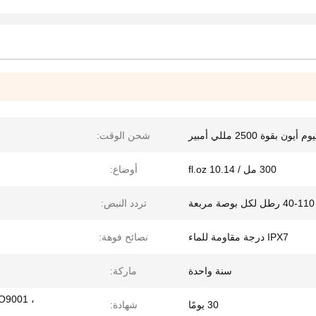
ون بقوة 2500 مللي أمبير
شحن الوقت:
300 مل / 10.14 fl.oz
أوضاع:
40-110 رطل لكل بوصة مربعة
تردد النبض:
IPX7 درجة مقاومة للماء
نصائح فوهة:
سنة واحدة
ماركة:
SO9001 ،
30 يومًا
شهادة: