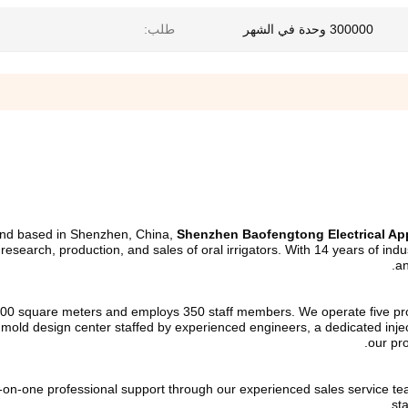
300000 وحدة في الشهر
طلب:
nd based in Shenzhen, China, 
Shenzhen Baofengtong Electrical App
e research, production, and sales of oral irrigators. With 14 years of i
an
00 square meters and employs 350 staff members. We operate five product
mold design center staffed by experienced engineers, a dedicated injec
our pro
on-one professional support through our experienced sales service team.
st