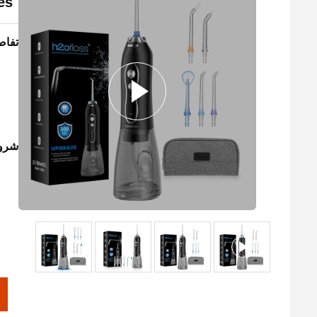
es
تفاص
شروط