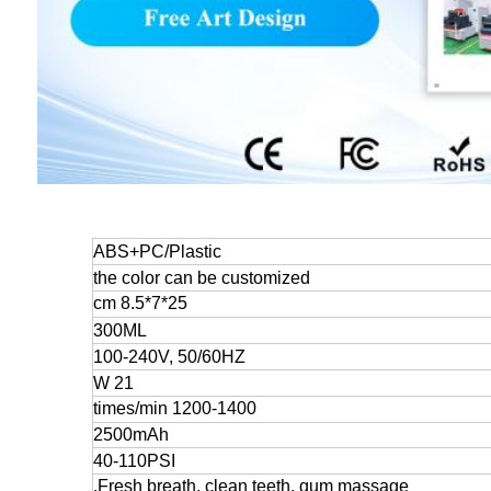
ABS+PC/Plastic
the color can be customized
25*7*8.5 cm
300ML
100-240V, 50/60HZ
21 W
1200-1400 times/min
2500mAh
40-110PSI
Fresh breath, clean teeth, gum massage.