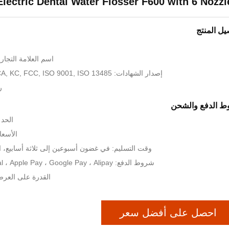
 Electric Dental Water Flosser F600 with 6 Nozzl
يل المنتج
اسم العلامة التجارية: rivate Label
إصدار الشهادات: CE, FDA, ROHS, UKCA, KC, FCC, ISO 9001, ISO 13485
رق
 الدفع والشحن
الحد ال
الأسعار: US$11.99
وقت التسليم: في غضون أسبوعين إلى ثلاثة أسابيع، ا
شروط الدفع: Visa ، T/T ، PayPal ، Apple Pay ، Google Pay ، Alipay إلخ.
القدرة على العرض: 300000 وحدة 
احصل على أفضل سعر