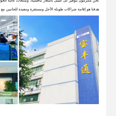
نحن ملتزمون بتوفير كل عميل بأسعار تنافسية، ومنتجات عالية الجودة
هدفنا هو إقامة شراكات طويلة الأجل ومستقرة ومفيدة للجانبين مع 