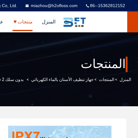
 Co, Ltd.
miazhou@h2ofloss.com
86--15362812152
المنزل
منتجات
عر
المنتجات
المنزل
>
المنتجات
>
جهاز تنظيف الأسنان بالماء الكهربائي
>
بدون سلك 2 في 1 فرشاة أسنان كهربائية فلاشر الماء وفرشاة أسنان مزيج مع الماء دنتا فلاشر المريح الفموي لتنظيف الأسنان