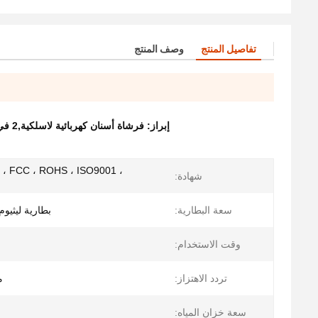
تفاصيل المنتج
وصف المنتج
إبراز:
فرشاة أسنان كهربائية لاسلكية,2 في 1 خيط الماء المري الفموي,خيط ماء كهربائي لتنظيف الأسنان
 ، FCC ، ROHS ، ISO9001 ،
شهادة:
سعة البطارية:
بطارية ليثيوم 2500 مللي أمبير قابلة لل
وقت الاستخدام:
تردد الاهتزاز:
ما
سعة خزان المياه: