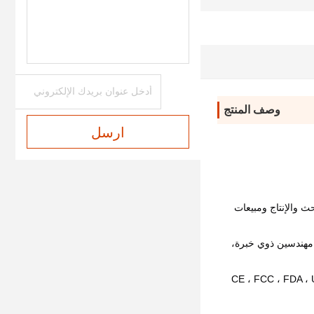
بطارية تعمل
IPX7 درجة مقاومة للماء
وصف المنتج
ارسل
هي شركة عالية التكنولوجيا متخصصة في البحث والإنتاج ومبيعات 
مصنعنا يمتد على مساحة 9000 متر مربع ويعمل فيه 350 موظفاً ونعمل على خمسة خطوط إنتاجلدينا مركز داخلي لتصميم القالب موظف من قبل مهندسين ذوي خبرة، 
 الخبرة. منتجاتنا تلبي باستمرار معايير الشهادات الدولية ، بما في ذلك CE ، FCC ، FDA ، UKCA ، PSE 