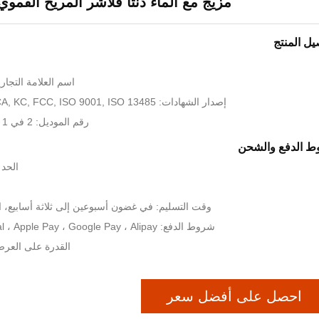
مزيج مع الماء دنتا فلاشر المريح الفموي
يل المنتج
اسم العلامة التجارية: rivate Label
إصدار الشهادات: CE, FDA, ROHS, UKCA, KC, FCC, ISO 9001, ISO 13485
رقم الموديل: 2 في 1 مجموعة العناية بالأسنان
 الدفع والشحن
الحد ال
وقت التسليم: في غضون أسبوعين إلى ثلاثة أسابيع، ا
شروط الدفع: Visa ، T/T ، PayPal ، Apple Pay ، Google Pay ، Alipay إلخ.
القدرة على العرض: 300000 وحدة 
احصل على أفضل سعر