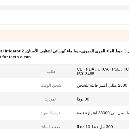
2 in 1 water flosser oral irrigator
,
r for teeth clean
CE ، FDA ، UKCA ، PSE ، KC
طلب:
IS013485
شحن
شحن الوقت:
90 يومًا
نموذج:
 يصل إلى 38000 اهتزاز/دقيقة
تردد النبض:
300 مل / 10.14 fl.oz
ضغط الماء: