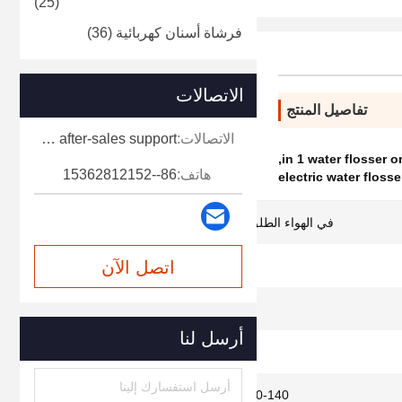
(25)
فرشاة أسنان كهربائية
(36)
الاتصالات
تفاصيل المنتج
الاتصالات:
Miss. Doris-Retail and after-sales support
,
هاتف:
86--15362812152
electric water flosse
في الهواء الطلق ، فندق ، تجاري ، أسرة
اتصل الآن
5 ساعات
6 أوضاع التنظيف
أرسل لنا
1200-1400 مرة/دقيقة
40-140 رطل لكل بوصة مربعة