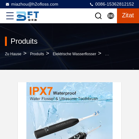
miazhou@h2ofloss.com
0086-15362812152
Zitat
Produits
>
>
>
Zu Hause
Produits
Elektrische Wasserflosser
Wireless 2 In 1 El