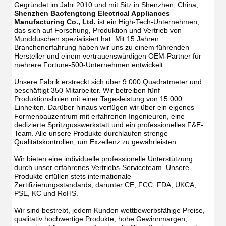
Gegründet im Jahr 2010 und mit Sitz in Shenzhen, China, 
Shenzhen Baofengtong Electrical Appliances 
Manufacturing Co., Ltd.
 ist ein High-Tech-Unternehmen, 
das sich auf Forschung, Produktion und Vertrieb von 
Mundduschen spezialisiert hat. Mit 15 Jahren 
Branchenerfahrung haben wir uns zu einem führenden 
Hersteller und einem vertrauenswürdigen OEM-Partner für 
mehrere Fortune-500-Unternehmen entwickelt.
Unsere Fabrik erstreckt sich über 9.000 Quadratmeter und 
beschäftigt 350 Mitarbeiter. Wir betreiben fünf 
Produktionslinien mit einer Tagesleistung von 15.000 
Einheiten. Darüber hinaus verfügen wir über ein eigenes 
Formenbauzentrum mit erfahrenen Ingenieuren, eine 
dedizierte Spritzgusswerkstatt und ein professionelles F&E-
Team. Alle unsere Produkte durchlaufen strenge 
Qualitätskontrollen, um Exzellenz zu gewährleisten.
Wir bieten eine individuelle professionelle Unterstützung 
durch unser erfahrenes Vertriebs-Serviceteam. Unsere 
Produkte erfüllen stets internationale 
Zertifizierungsstandards, darunter CE, FCC, FDA, UKCA, 
PSE, KC und RoHS.
Wir sind bestrebt, jedem Kunden wettbewerbsfähige Preise, 
qualitativ hochwertige Produkte, hohe Gewinnmargen, 