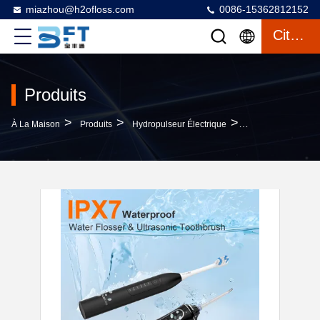
miazhou@h2ofloss.com
0086-15362812152
Citation
Produits
>
>
>
À La Maison
Produits
Hydropulseur Électrique
Brosse À Dents Él