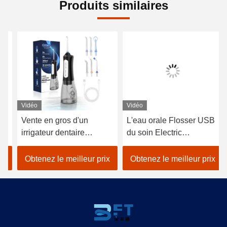
Produits similaires
Vidéo
Vidéo
Vi
Vente en gros d'un
L'eau orale Flosser USB
L'
irrigateur dentaire
du soin Electric
ne
personnalisé de 300 ml
chargeant 1400
ml
fabricant de produits
impulsions/minute
re
Obtenez le meilleur prix
Obtenez le meilleur prix
O
dentaires ponceur de fil
bu
dentaire rechargeable
de
étanche à l'eau