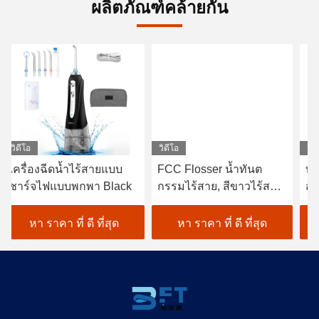
ผลิตภัณฑ์คล้ายกัน
วิดีโอ
วิดีโอ
วิด
เครื่องฉีดน้ำไร้สายแบบ
FCC Flosser น้ำทันต
ทันตก
ชาร์จไฟแบบพกพา Black
กรรมไร้สาย, สีขาวไร้สาย
สา
เลือก Water Flosser
พร
หา ราคา ที่ ดี ที่สุด
หา ราคา ที่ ดี ที่สุด