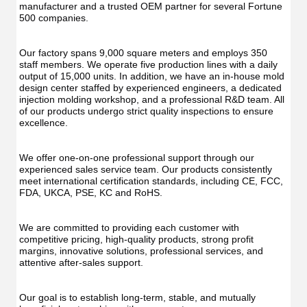
UV
Function
manufacturer and a trusted OEM partner for several Fortune 
Func
Oral
500 companies.
Oral
Irrigator
Irrig
Teeth
Teet
Cleaner
Our factory spans 9,000 square meters and employs 350 
Clea
Water
staff members. We operate five production lines with a daily 
Wate
Floss
output of 15,000 units. In addition, we have an in-house mold 
Flos
design center staffed by experienced engineers, a dedicated 
injection molding workshop, and a professional R&D team. All 
of our products undergo strict quality inspections to ensure 
excellence.
We offer one-on-one professional support through our 
experienced sales service team. Our products consistently 
meet international certification standards, including CE, FCC, 
FDA, UKCA, PSE, KC and RoHS.
We are committed to providing each customer with 
competitive pricing, high-quality products, strong profit 
margins, innovative solutions, professional services, and 
attentive after-sales support.
Our goal is to establish long-term, stable, and mutually 