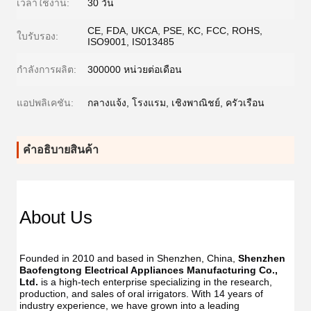
เวลาใช้งาน:
30 วัน
CE, FDA, UKCA, PSE, KC, FCC, ROHS,
ใบรับรอง:
ISO9001, IS013485
กำลังการผลิต:
300000 หน่วยต่อเดือน
แอปพลิเคชัน:
กลางแจ้ง, โรงแรม, เชิงพาณิชย์, ครัวเรือน
คําอธิบายสินค้า
Dent
Dental
Flos
Flosser
About Us
Oral
Oral
Irrig
Irrigator
Manufac
Manu
USB
Founded in 2010 and based in Shenzhen, China, 
Shenzhen 
USB
IPX7
Baofengtong Electrical Appliances Manufacturing Co., 
IPX7
Waterpr
Ltd.
 is a high-tech enterprise specializing in the research, 
Wate
With
production, and sales of oral irrigators. With 14 years of 
With
UV
industry experience, we have grown into a leading 