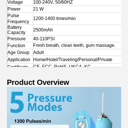
Voltage
100-240V, 50/60HZ
Power
21 W
Pulse
1200-1400 times/min
Frequency
Battery
2500mAh
Capacity
Pressure
40-110PSI
Fresh breath, clean teeth, gum massage.
Function
Age Group
Adult
Application
Home/Hotel/Traveling/Personal/Private
CE, FCC, RoHS, UKCA, KC
Certificate
Yes
OEM/ODM
Product Overview