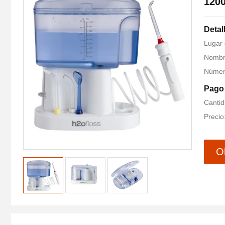
1200
Detal
Lugar 
Nombre
Númer
Pago 
Cantid
Precio
O