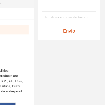
a
Envío
lities,
 products are
F.D.A., CE, FCC,
frica, Brazil,
rate waterproof