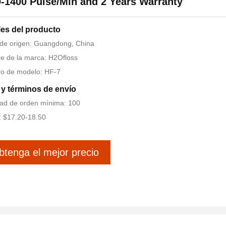
-1400 Pulse/Min and 2 Years Warranty
les del producto
de origen: Guangdong, China
 de la marca: H2Ofloss
o de modelo: HF-7
y términos de envío
ad de orden mínima: 100
: $17.20-18.50
btenga el mejor precio