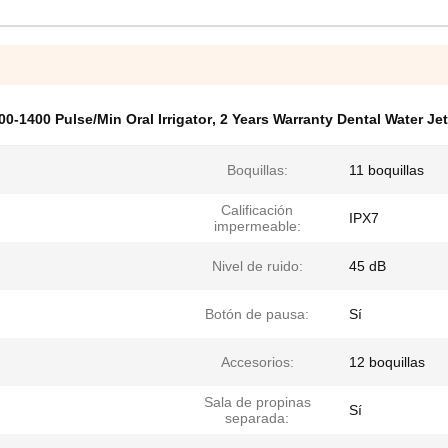
00-1400 Pulse/Min Oral Irrigator
,
2 Years Warranty Dental Water Jet
Boquillas:
11 boquillas
Calificación
IPX7
impermeable:
Nivel de ruido:
45 dB
Botón de pausa:
Sí
Accesorios:
12 boquillas
Sala de propinas
Sí
separada: