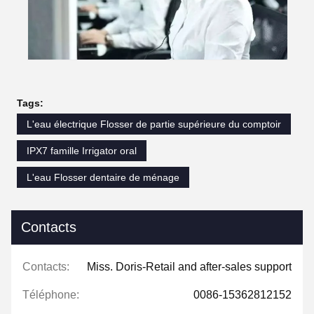
Tags:
L'eau électrique Flosser de partie supérieure du comptoir
IPX7 famille Irrigator oral
L'eau Flosser dentaire de ménage
Contacts
Contacts:
Miss. Doris-Retail and after-sales support
Téléphone:
0086-15362812152