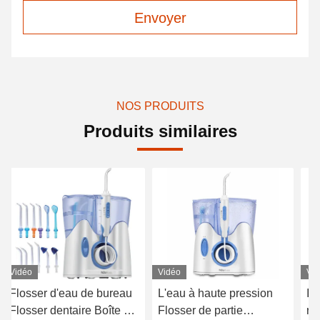
Envoyer
NOS PRODUITS
Produits similaires
Vidéo
Vidéo
Vi
Flosser d'eau de bureau
L'eau à haute pression
Ir
Flosser dentaire Boîte de
Flosser de partie
ré