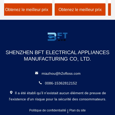
Dantal Floss d'eau
supérieure du comptoir
fl
personnalisé Floss d'eau
avec l'anti saleté de 12
fa
Obtenez le meilleur prix
Obtenez le meilleur prix
O
dentaire 12 buses 800ml
astuces
réservoir d'eau
SHENZHEN BFT ELECTRICAL APPLIANCES
MANUFACTURING CO, LTD.
miazhou@h2ofloss.com
0086-15362812152
Il a été établi qu'il n'existait aucun élément de preuve de
l'existence d'un risque pour la sécurité des consommateurs.
Politique de confidentialité
|
Plan du site