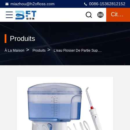
miazhou@h2ofloss.com
0086-15362812152
Citation
Produits
>
>
À La Maison
Produits
L'eau Flosser De Partie Supérieure Du Comptoir