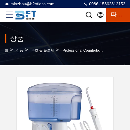
miazhou@h2ofloss.com
0086-15362812152
따옴표
상품
>
>
>
집
상품
수조 물 플로서
Professional Countertop Water Flosser With 1000ML Water Tank 1200-1400 Pulse/Min And 2 Years Warranty