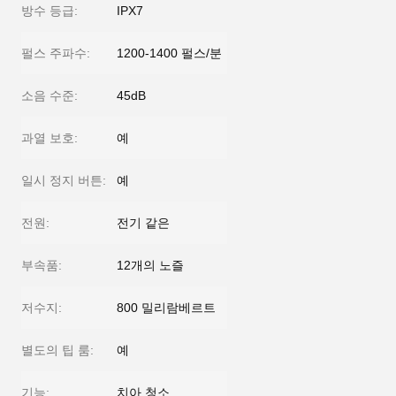
방수 등급:
IPX7
펄스 주파수:
1200-1400 펄스/분
소음 수준:
45dB
과열 보호:
예
일시 정지 버튼:
예
전원:
전기 같은
부속품:
12개의 노즐
저수지:
800 밀리람베르트
별도의 팁 룸:
예
기능:
치아 청소