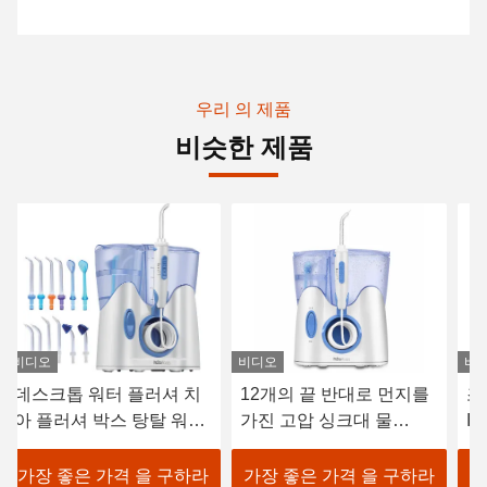
우리 의 제품
비슷한 제품
비디오
비디오
비
데스크톱 워터 플러셔 치
12개의 끝 반대로 먼지를
조
아 플러셔 박스 탕탈 워터
가진 고압 싱크대 물
Ir
플러쉬 커스텀 워터 플러
Flosser
쉬 치아 플러셔 12 노즐
가장 좋은 가격 을 구하라
가장 좋은 가격 을 구하라
가