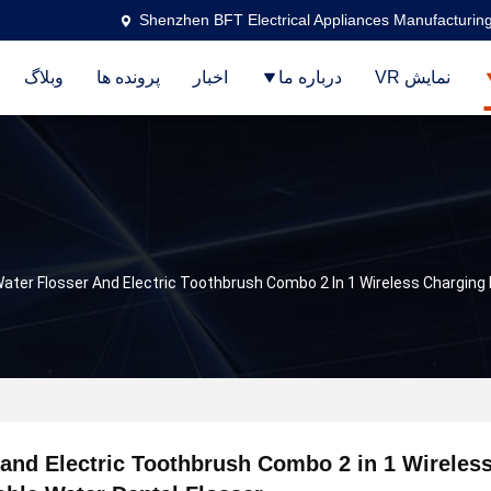
Shenzhen BFT Electrical Appliances Manufacturing
نمایش VR
درباره ما
اخبار
پرونده ها
وبلاگ
ater Flosser And Electric Toothbrush Combo 2 In 1 Wireless Charging 
 and Electric Toothbrush Combo 2 in 1 Wireles