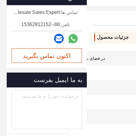
تماس ها:
Miss. Mia-Wholesale Sales Expert
تلفن:
86--15362812152
جزئیات محصول
اکنون تماس بگیرید
در فضای باز ، هتل ، تجاری ، خانگی
5 ساعت
به ما ایمیل بفرست
6 حالت تمیز کردن
1200-1400 بار در دقیقه
40-140 PSI
باتری