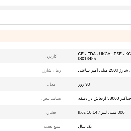
CE ، FDA ، UKCA ، PSE ، KC
کاربرد:
IS013485
لی آمپر ساعتی
زمان شارژ:
90 روز
مدل:
اکثر 38000 ارتعاش در دقیقه
بسامد نبض:
300 میلی لیتر / 10.14 fl.oz
فشار:
یک سال
منبع تغذیه: