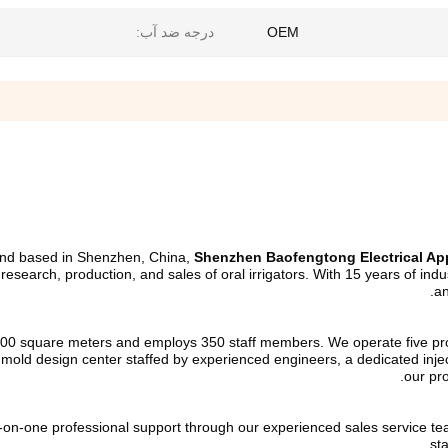
OEM
درجه ضد آب:
nd based in Shenzhen, China, 
Shenzhen Baofengtong Electrical App
e research, production, and sales of oral irrigators. With 15 years of i
an
00 square meters and employs 350 staff members. We operate five product
mold design center staffed by experienced engineers, a dedicated injec
our pro
on-one professional support through our experienced sales service team.
st