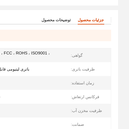
جزئیات محصول
توضیحات محصول
 ، FCC ، ROHS ، ISO9001 ،
گواهی:
ظرفیت باتری:
باتری لیتیومی قابل شارژ 2500 می
زمان استفاده:
فرکانس ارتعاش:
حد
ظرفیت مخزن آب:
ضمانت: