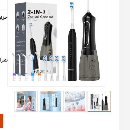
جزئ
شرای