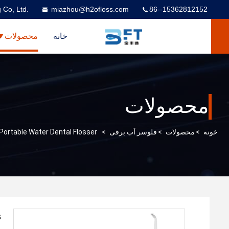
 Co, Ltd.
miazhou@h2ofloss.com
86--15362812152
خانه
محصولات
محصولات
خونه
>
محصولات
>
فلوسر آب برقی
>
Portable Water Dental Flosser
s