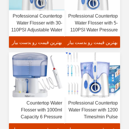
Professional Countertop
Professional Countertop
Water Flosser with 30-
Water Flosser with 5-
110PSI Adjustable Water
110PSI Water Pressure
Pressure 45W Power
1 Year Warranty and
بهترین قیمت رو بدست بیار
بهترین قیمت رو بدست بیار
Supply and 1 Year
45W Power for Effective
Warranty
Teeth Cleaning
Countertop Water
Professional Countertop
Flosser with 1000ml
Water Flosser with 1200
Capacity 6 Pressure
Times/min Pulse
Settings and IPX7
Frequency AC-220V-