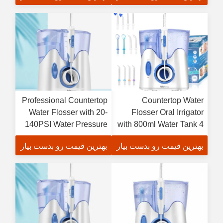
Cleaning
2500mAh Battery
Professional Countertop
Countertop Water
Water Flosser with 20-
Flosser Oral Irrigator
140PSI Water Pressure
with 800ml Water Tank 4
FCC Certified and
Work Modes and IPX7
بهترین قیمت رو بدست بیار
بهترین قیمت رو بدست بیار
Rechargeable Design
Waterproof for Teeth
Cleaning Household
and Travel Use