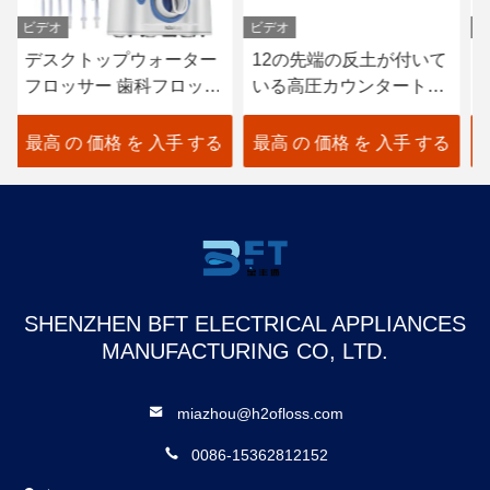
ビデオ
ビデオ
ビ
デスクトップウォーター
12の先端の反土が付いて
調
フロッサー 歯科フロッサ
いる高圧カウンタートッ
I
ー ボックス ダンタルウ
プ水Flosser
ッ
ォーターフロッサー カス
最高 の 価格 を 入手 する
最高 の 価格 を 入手 する
最
タム ウォーターフロッサ
ー 歯科フロッサー 12ノ
ズル 800ML 水タンク
SHENZHEN BFT ELECTRICAL APPLIANCES
MANUFACTURING CO, LTD.
miazhou@h2ofloss.com
0086-15362812152