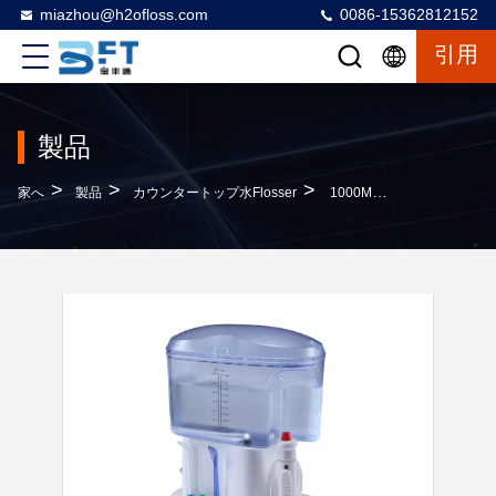
miazhou@h2ofloss.com
0086-15362812152
引用
製品
>
>
>
家へ
製品
カウンタートップ水Flosser
1000ML Capacity Countertop Water Flosser With 30 Days/Charge And FCC & CE Certified Oral Irrigator For Family Use