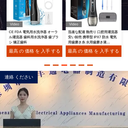
Video
Video
迅速な配達 熱売り 口腔用灌流器
柔らかいブリストル 電気歯ブラ
安い卸売 携帯型 IPX7 防水 電気
シ ABS プラスチック 再充電可
用歯磨き糸 水用歯磨き液
能 IPX7 防水 旅行に適した歯の
H2ofloss
漂白 音声技術
る
最高 の 価格 を 入手 する
最高 の 価格 を 入手 する
連絡 ください