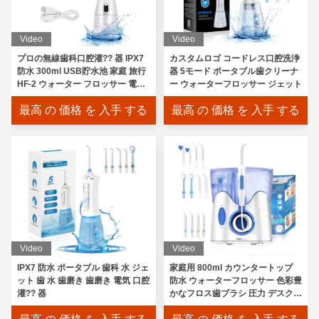
Video
Video
プロの無線歯科口腔灌?? 器 IPX7
カスタムロゴ コードレス口腔洗浄
防水 300ml USB貯水池 家庭 旅行
器 5モード ポータブル歯クリーナ
HF-2 ウォーター フロッサー 電動
ー ウォーターフロッサー ジェット
H2ofloss
5つのモード口頭Irrigator水Flosserの40-140PSIウォーター ジ
最高 の 価格 を 入手 する
最高 の 価格 を 入手 する
OEMのウォーター ジェットの7つのノズルとの口頭Irrigator 40-
IPX7防水超音波水Flosserの歯の洗剤40-140PSIの水圧
5つのモードあなたの口IPX7のための携帯用口頭Irrigatorの鉱
Electricの携帯用水FlosserのHF6旅行口頭Irrigator 2500mah
ABS携帯用歯科水一突き、商業歯のクリーン ウォーターのジェ
2500mah携帯用水Flosserの30-110PSIコードレス水Flosser
Video
Video
5 モード 電気用水フロッサー IPX7 防水水フロッサー OE
IPX7 防水 ポータブル 歯科 水 ジェ
家庭用 800ml カウンタートップ
ット 歯 水 歯磨き 歯磨き 電気 口腔
防水 ウォーターフロッサー 色彩豊
再充電可能な小型携帯用水Flosser歯のためのコードレス水Floss
灌?? 器
かなフロス歯ブラシ 圧力 デスクト
0.2L水漕とのIrrigator小型口頭水Flosser 2500mAh
ップ ポータブル 歯ブラシ と デス