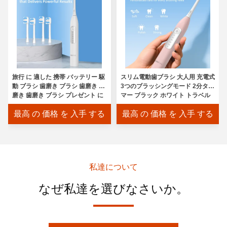
旅行 に 適した 携帯 バッテリー 駆
スリム電動歯ブラシ 大人用 充電式
動 ブラシ 歯磨き ブラシ 歯磨き 歯
3つのブラッシングモード 2分タイ
磨き 歯磨き ブラシ プレゼント に
マー ブラック ホワイト トラベル
準備 し て いる
バッテリー交換
最高 の 価格 を 入手 する
最高 の 価格 を 入手 する
私達について
なぜ私達を選びなさいか。