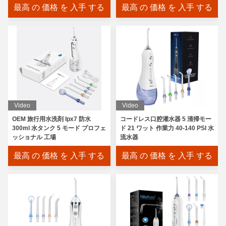
最高 の 価格 を 入手 する
最高 の 価格 を 入手 する
Video
Video
OEM 旅行用水洗剤 Ipx7 防水
コードレス口腔灌水器 5 清掃モー
300ml 水タンク 5 モード プロフェ
ド 21 ワット 作業力 40-140 PSI 水
ッショナル 工場
流水器
最高 の 価格 を 入手 する
最高 の 価格 を 入手 する