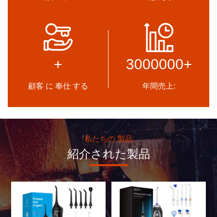
高品質
開発
信頼証券 信用チェック RoSH
専門的な設計チームと 先進的
サプライヤーの能力評価 企業
な機械のワークショップ 必要
+
3000000
+
には厳格な品質管理システム
な製品を開発するために協力
と 専門的なテストラボがあり
することができます.
ます
顧客 に 奉仕 する
年間売上:
私たちの 製品
紹介された製品