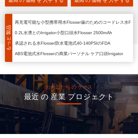
最高 の 価格 を 入手 する
最高 の 価格 を 入手 する
クトップ 電動 フロッサー 水フロ
承認される水Flosser防水電池式40-140PSIのFDA
ス 歯ブラシ 家用
ABS電池式水Flosserの商業パーソナル ケア口頭Irrigator
歯、40-140PSI Electricコードレス口頭Irrigatorのマニュ
もっと 製品
ホットセール M209 電動水洗浄器 大きなタンク 310Ml 歯磨き
OEM ODM ウォーター フロッサー 歯と歯列矯正 ワイヤレス 
ポータブル ウォーター フロッサー 充電可能 旅用 灌水器 水槽 
200mlタンクと再充電可能なコードレス超音波水Flosser 2500m
電気歯科鉱泉水flosser 1200-1400回/最低のコマーシャル
FCCは1200-1400回/分電池式のウォーター ジェットを承認した
わたしたち の ケース
Electric水Flosser専門のコードレス歯科口頭Irrigator Hf 6
最近 の 産業 プロジェクト
5つのモード口頭Irrigator水Flosserの40-140PSIウォーター ジ
OEMのウォーター ジェットの7つのノズルとの口頭Irrigator 40-
IPX7防水超音波水Flosserの歯の洗剤40-140PSIの水圧
5つのモードあなたの口IPX7のための携帯用口頭Irrigatorの鉱
Electricの携帯用水FlosserのHF6旅行口頭Irrigator 2500mah