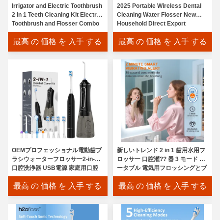
Irrigator and Electric Toothbrush
2025 Portable Wireless Dental
2 in 1 Teeth Cleaning Kit Electric
Cleaning Water Flosser New
Toothbrush and Flosser Combo
Household Direct Export
Convenient for Travel & Home
Instrument
最高 の 価格 を 入手 する
最高 の 価格 を 入手 する
OEMプロフェッショナル電動歯ブ
新しいトレンド 2 in 1 歯用水用フ
ラシウォーターフロッサー2-in-1
ロッサー 口腔灌?? 器 3 モード ポ
口腔洗浄器 USB電源 家庭用口腔
ータブル 電気用フロッシングとブ
衛生製品
ラッシングを1つに組み合わせる
最高 の 価格 を 入手 する
最高 の 価格 を 入手 する