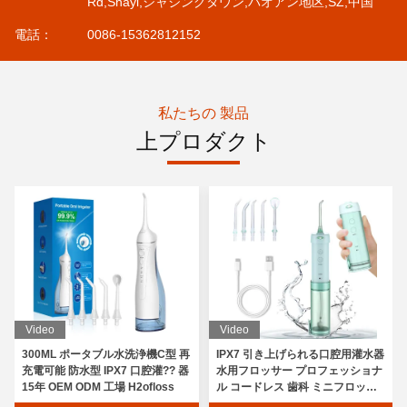
Rd,Shayi,シャジングタウン,バオアン地区,SZ,中国
電話：
0086-15362812152
私たちの 製品
上プロダクト
Video
Video
300ML ポータブル水洗浄機C型 再
IPX7 引き上げられる口腔用灌水器
充電可能 防水型 IPX7 口腔灌?? 器
水用フロッサー プロフェッショナ
15年 OEM ODM 工場 H2ofloss
ル コードレス 歯科 ミニフロッサ
ー