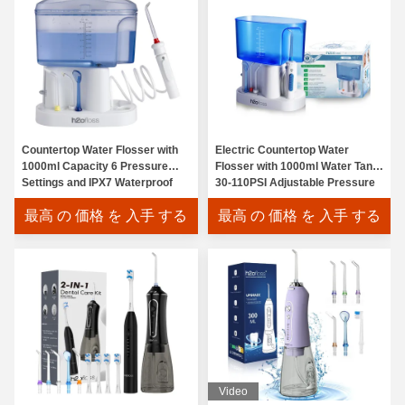
Countertop Water Flosser with
Electric Countertop Water
1000ml Capacity 6 Pressure
Flosser with 1000ml Water Tank
Settings and IPX7 Waterproof
30-110PSI Adjustable Pressure
Oral Irrigator
and 1 Year Warranty for
最高 の 価格 を 入手 する
最高 の 価格 を 入手 する
Household Dental Care
Video