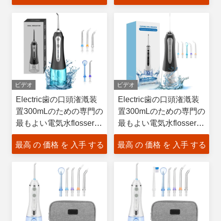
ビデオ
ビデオ
Electric歯の口頭潅漑装
Electric歯の口頭潅漑装
置300mLのための専門の
置300mLのための専門の
最もよい電気水flosserの
最もよい電気水flosserの
フロス
フロス
最高 の 価格 を 入手 する
最高 の 価格 を 入手 する