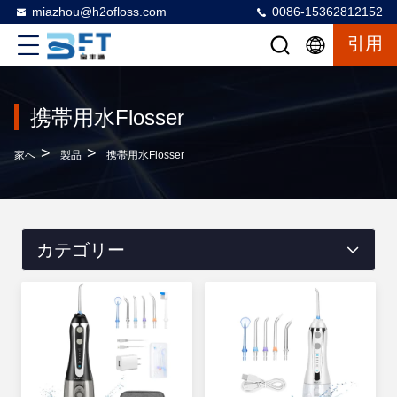
miazhou@h2ofloss.com
0086-15362812152
引用
携帯用水Flosser
>
>
家へ
製品
携帯用水Flosser
カテゴリー