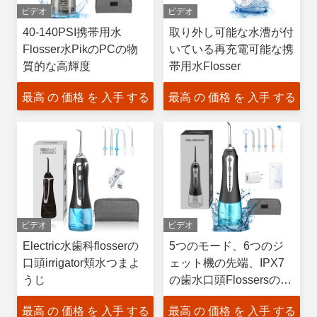
ビデオ
ビデオ
40-140PSI携帯用水
取り外し可能な水漕が付
Flosser水PikのPCの物
いている再充電可能な携
質的な高輝度
帯用水Flosser
最高 の 価格 を 入手 する
最高 の 価格 を 入手 する
ビデオ
ビデオ
Electric水歯科flosserの
5つのモード、6つのジ
口頭irrigator頬水つまよ
ェット機の先端、IPX7
うじ
の歯水口頭Flossersのた
めのコードレス水
最高 の 価格 を 入手 する
最高 の 価格 を 入手 する
Flosser