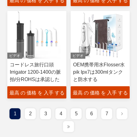
最高 の 価格 を 入手 する
最高 の 価格 を 入手 する
ビデオ
ビデオ
コードレス旅行口頭
OEM携帯用水Flosser水
Irrigator 1200-1400の脈
pik Ipx7は300mlタンク
拍/分ROHSは承認した
と防水する
最高 の 価格 を 入手 する
最高 の 価格 を 入手 する
1
2
3
4
5
6
7