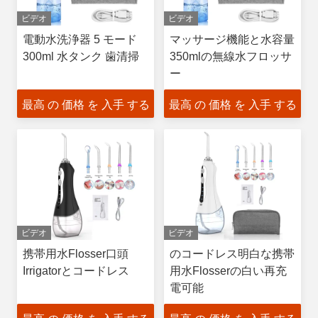
ビデオ
ビデオ
電動水洗浄器 5 モード
マッサージ機能と水容量
300ml 水タンク 歯清掃
350mlの無線水フロッサ
ー
最高 の 価格 を 入手 する
最高 の 価格 を 入手 する
ビデオ
ビデオ
携帯用水Flosser口頭
のコードレス明白な携帯
Irrigatorとコードレス
用水Flosserの白い再充
電可能