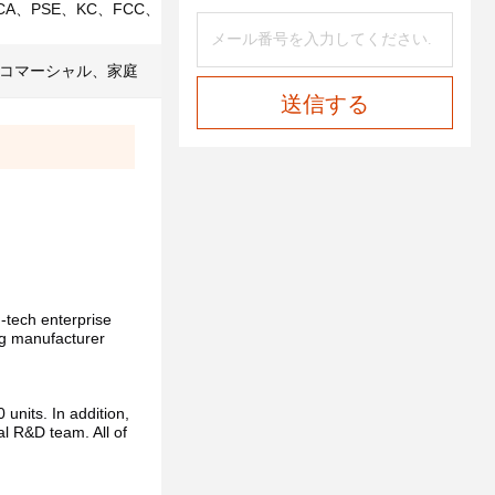
CA、PSE、KC、FCC、ROHS、ISO9001、
コマーシャル、家庭
送信する
Dental
Dental
Flosser Oral
Flosser Oral
Irrigator
Irrigator
Manufacturer
Manufacturer
USB IPX7
USB IPX7
Waterproof
h-tech enterprise 
Waterproof
With UV
ng manufacturer 
With UV
Function Oral
Function Oral
Irrigator
Irrigator
Teeth
Teeth
Cleaner
nits. In addition, 
Cleaner
Water Floss
 R&D team. All of 
Water Floss