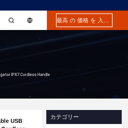
最高 の 価格 を 入手 する
igator IPX7 Cordless Handle
カテゴリー
able USB