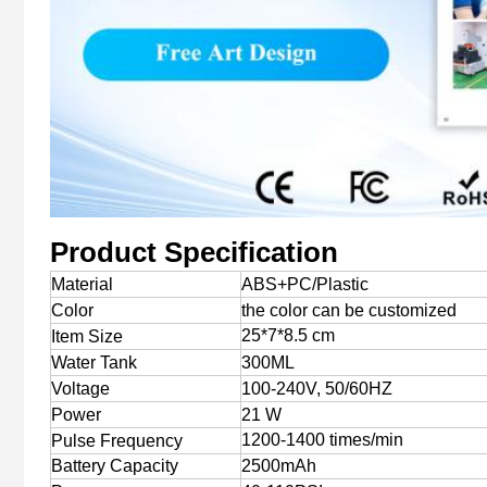
Product Specification
Material
ABS+PC/Plastic
Color
the color can be customized
25*7*8.5 cm
Item Size
Water Tank
300ML
Voltage
100-240V, 50/60HZ
Power
21 W
1200-1400 times/min
Pulse Frequency
Battery Capacity
2500mAh