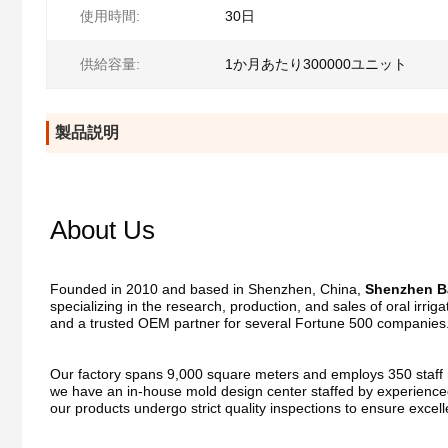
使用時間:
30日
供給容量:
1か月あたり300000ユニット
製品説明
About Us
Founded in 2010 and based in Shenzhen, China, 
Shenzhen Ba
specializing in the research, production, and sales of oral irri
and a trusted OEM partner for several Fortune 500 companies
Our factory spans 9,000 square meters and employs 350 staff me
we have an in-house mold design center staffed by experienced
our products undergo strict quality inspections to ensure excel