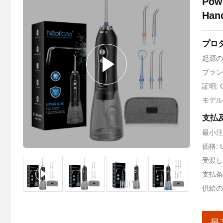
Powe
Han
プロ
起源の
ブランド名
証明: C
モデル番
支払
最小注
価格: U
受渡し
支払条件
供給の能