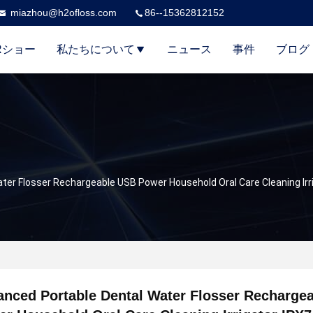
miazhou@h2ofloss.com
86--15362812152
Rショー
私たちについて
ニュース
事件
ブログ
ter Flosser Rechargeable USB Power Household Oral Care Cleaning Irr
nced Portable Dental Water Flosser Recharge