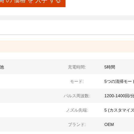
高 の 価格 を 入手 する
電池
充電時間:
5時間
モード:
5つの清掃モー
パルス周波数:
1200-1400回/
ノズル先端:
5 (カスタマイ
ブランド:
OEM