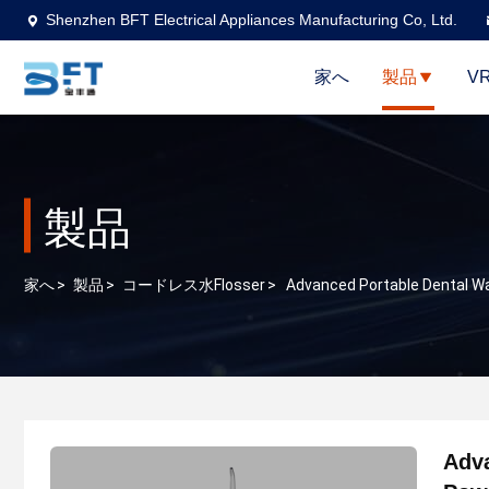
Shenzhen BFT Electrical Appliances Manufacturing Co, Ltd.
家へ
製品
V
製品
家へ
>
製品
>
コードレス水Flosser
>
Advanced Portable Dental Wa
Adva