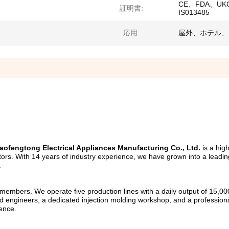
CE、FDA、UK
証明書:
IS013485
応用:
屋外、ホテル、
ofengtong Electrical Appliances Manufacturing Co., Ltd.
 is a hig
gators. With 14 years of industry experience, we have grown into a leadi
.
mbers. We operate five production lines with a daily output of 15,000 u
 engineers, a dedicated injection molding workshop, and a professional
lence.