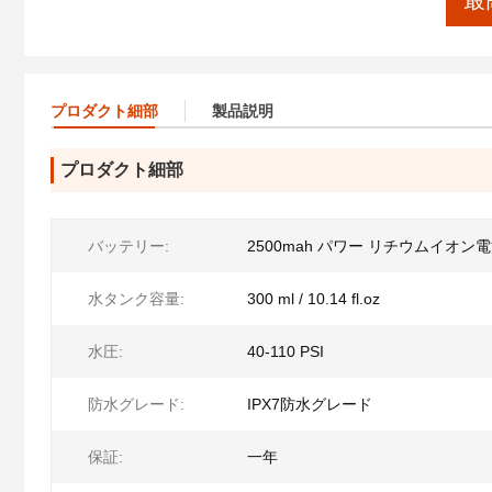
最
プロダクト細部
製品説明
プロダクト細部
バッテリー:
2500mah パワー リチウムイオン
水タンク容量:
300 ml / 10.14 fl.oz
水圧:
40-110 PSI
防水グレード:
IPX7防水グレード
保証:
一年