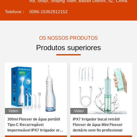
Rd, Shayi, Shajing Town, Baoan District, SZ, China
Telefone：
0086-15362812152
OS NOSSOS PRODUTOS
Produtos superiores
Video
Video
300ml Flosser de água portátil
IPX7 Irrigador bucal retrátil
Tipo-C Recarregável
Flosser de água Mini Flosser
Impermeável IPX7 Irrigador oral
dentário sem fio profissional
15 anos OEM ODM Fábrica