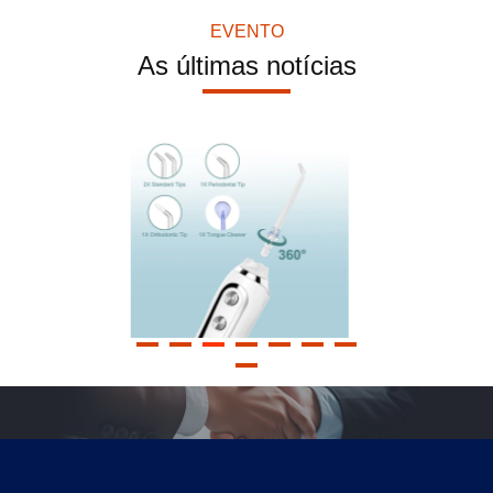
EVENTO
Picareta dental portátil da água do ABS, jato de água comercia
As últimas notícias
2500mah água portátil Flosser, líquido de limpeza sem corda 
5 modos Flosser de água elétrico IPX7 impermeável Flosser d