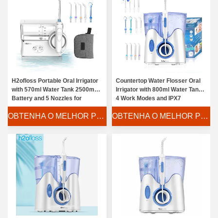
H2ofloss Portable Oral Irrigator
Countertop Water Flosser Oral
with 570ml Water Tank 2500mAh
Irrigator with 800ml Water Tank
Battery and 5 Nozzles for
4 Work Modes and IPX7
Effective Dental Cleaning
Waterproof for Teeth Cleaning
OBTENHA O MELHOR PREÇO
OBTENHA O MELHOR PREÇO
Household and Travel Use