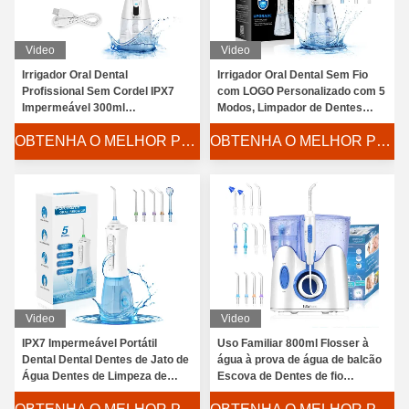
Video
Video
Irrigador Oral Dental
Irrigador Oral Dental Sem Fio
Profissional Sem Cordel IPX7
com LOGO Personalizado com 5
Impermeável 300ml
Modos, Limpador de Dentes
Reservatório USB Casa Viagens
Portátil com Jato de Água
Água oral Flosser de Irrigator de 5 modos, 40-140PSI água Jet
OBTENHA O MELHOR PREÇO
OBTENHA O MELHOR PREÇO
HF-2 Flosser de Água Elétrico
H2ofloss
Pressão de água de Jet Oral Irrigator 40-140PSI da água do 
Pressão de água ultrassônica impermeável do líquido de limp
Termas orais portáteis de Irrigator de 5 modos para sua boca
Água portátil Flosser de Electric, HF6 curso Irrigator oral 250
Picareta dental portátil da água do ABS, jato de água comercia
2500mah água portátil Flosser, líquido de limpeza sem corda 
Video
Video
5 modos Flosser de água elétrico IPX7 impermeável Flosser d
IPX7 Impermeável Portátil
Uso Familiar 800ml Flosser à
Dental Dental Dentes de Jato de
água à prova de água de balcão
Mini Portable Water Flosser Rechargeable, água sem corda Fl
Água Dentes de Limpeza de
Escova de Dentes de fio
Mini Oral Irrigator Water Flosser 2500mAh com o tanque de á
Dentes Flosser Irrigador Oral
colorida Pressão Escova de