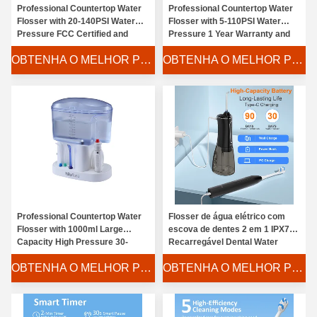
Professional Countertop Water
Professional Countertop Water
Flosser with 20-140PSI Water
Flosser with 5-110PSI Water
Pressure FCC Certified and
Pressure 1 Year Warranty and
Rechargeable Design
45W Power for Effective Teeth
OBTENHA O MELHOR PREÇO
OBTENHA O MELHOR PREÇO
Cleaning
Professional Countertop Water
Flosser de água elétrico com
Flosser with 1000ml Large
escova de dentes 2 em 1 IPX7
Capacity High Pressure 30-
Recarregável Dental Water
110PSI and 5 Working Modes
Floss Irrigador Dental Dent
OBTENHA O MELHOR PREÇO
OBTENHA O MELHOR PREÇO
Oral Irrigator
Cleaning