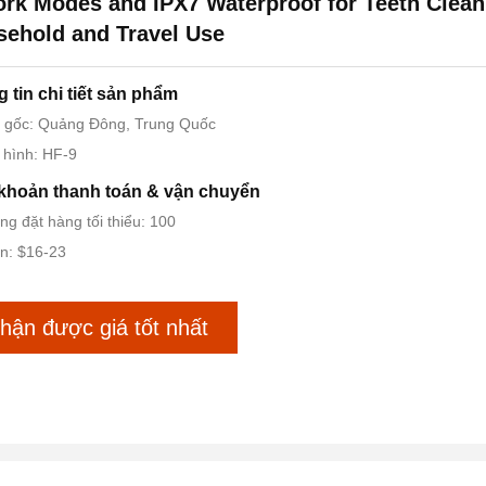
rk Modes and IPX7 Waterproof for Teeth Clean
ehold and Travel Use
 tin chi tiết sản phẩm
 gốc: Quảng Đông, Trung Quốc
 hình: HF-9
khoản thanh toán & vận chuyển
ng đặt hàng tối thiểu: 100
n: $16-23
hận được giá tốt nhất