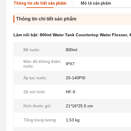
Thông tin chi tiết sản phẩm
Mô tả sản phẩm
Thông tin chi tiết sản phẩm
Làm nổi bật:
800ml Water Tank Countertop Water Flosser
,
Bể nước:
800ml
Mức độ không thấm
IPX7
nước:
Áp lực nước:
20-140PSI
Số mô hình:
HF-9
Kích thước gói:
21*16*25.5 cm
Tổng trọng lượng:
1,53 kg