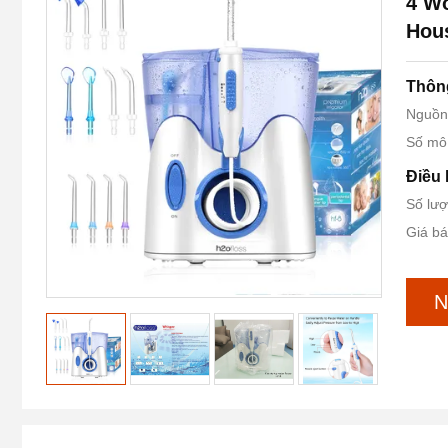
4 Wo
Hous
Thông
Nguồn
Số mô
Điều 
Số lượ
Giá bá
N