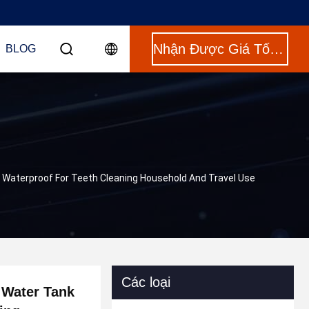
Nhận Được Giá Tốt Nhất
BLOG
7 Waterproof For Teeth Cleaning Household And Travel Use
Các loại
l Water Tank