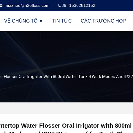
miazhou@h2ofloss.com
86--15362812152
VỀ CHÚNG TÔI
TIN TỨC
CÁC TRƯỜNG HỢP
r Flosser Oral Irrigator With 800ml Water Tank 4 Work Modes And IPX
tertop Water Flosser Oral Irrigator with 800m