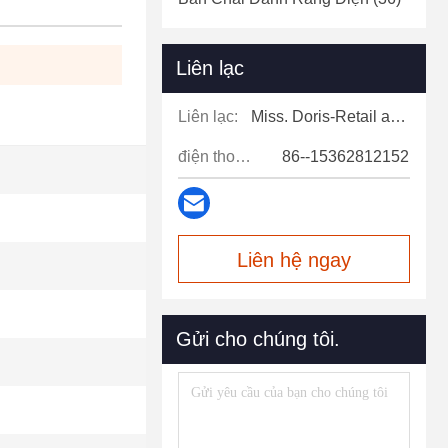
Liên lạc
Liên lạc:
Miss. Doris-Retail and after-sales support
điện thoại:
86--15362812152
Liên hệ ngay
Gửi cho chúng tôi.