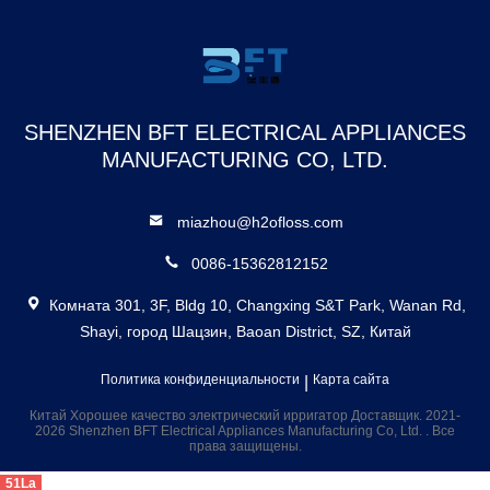
зубной флоссер 12
сосудов 800 мл
резервуар с водой
SHENZHEN BFT ELECTRICAL APPLIANCES
MANUFACTURING CO, LTD.
miazhou@h2ofloss.com
0086-15362812152
Комната 301, 3F, Bldg 10, Changxing S&T Park, Wanan Rd,
Shayi, город Шацзин, Baoan District, SZ, Китай
Политика конфиденциальности
|
Карта сайта
Китай Хорошее качество электрический ирригатор Доставщик. 2021-
2026 Shenzhen BFT Electrical Appliances Manufacturing Co, Ltd. . Все
права защищены.
51La