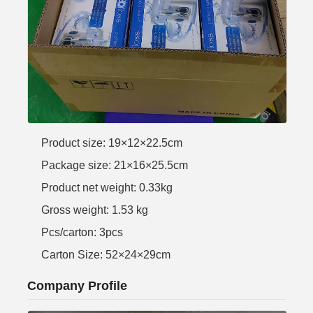
Product size: 19×12×22.5cm
Package size: 21×16×25.5cm
Product net weight: 0.33kg
Gross weight: 1.53 kg
Pcs/carton: 3pcs
Carton Size: 52×24×29cm
Company Profile