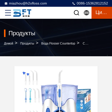
miazhou@h2ofloss.com
0086-15362812152
Цитата
Продукты
>
>
>
Домой
Продукты
Вода Flosser Countertop
Countertop Water Flosser Oral Irrigator With 800ml Water Tank 4 Work Modes And IPX7 Waterproof For Teeth Cleaning Household And Travel Use