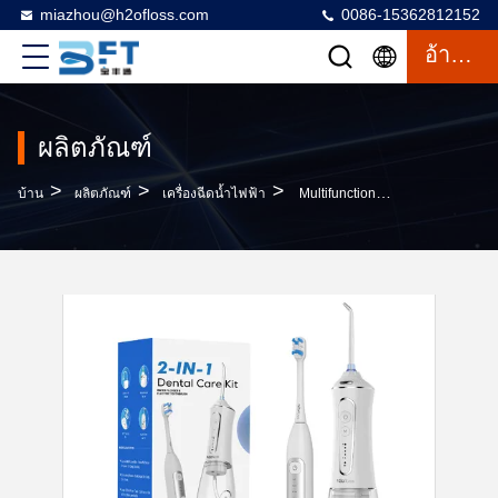
miazhou@h2ofloss.com
0086-15362812152
อ้างอิง
ผลิตภัณฑ์
>
>
>
บ้าน
ผลิตภัณฑ์
เครื่องฉีดน้ำไฟฟ้า
Multifunctional Two-In-One Dental Care Set Electric Toothbrush And Water Flosser For Effective Oral Cleaning And Teeth Cleaning