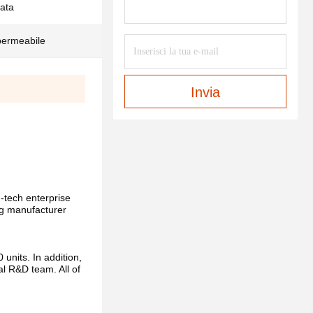
tata
permeabile
Invia
h-tech enterprise 
ng manufacturer 
nits. In addition, 
 R&D team. All of 