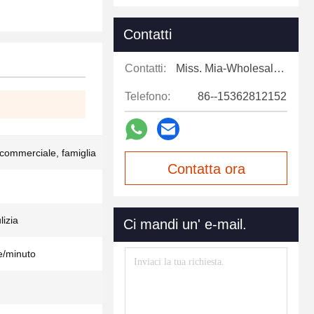
Contatti
Contatti:
Miss. Mia-Wholesale Sales Expert
Telefono:
86--15362812152
 commerciale, famiglia
Contatta ora
lizia
Ci mandi un' e-mail.
e/minuto