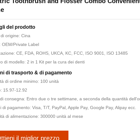
tric Toothbrush and Flosser Combo Convenient
e
gli del prodotto
di origine: Cina
 OEM/Private Label
icazione: CE, FDA, ROHS, UKCA, KC, FCC, ISO 9001, ISO 13485
 di modello: 2 in 1 Kit per la cura dei denti
ni di trasporto & di pagamento
tà di ordine minimo: 100 unità
: 15.97-12.92
di consegna: Entro due o tre settimane, a seconda della quantità dell'o
i di pagamento: Visa, T/T, PayPal, Apple Pay, Google Pay, Alipay ecc.
tà di alimentazione: 300000 unità al mese
ttieni il miglior prezzo