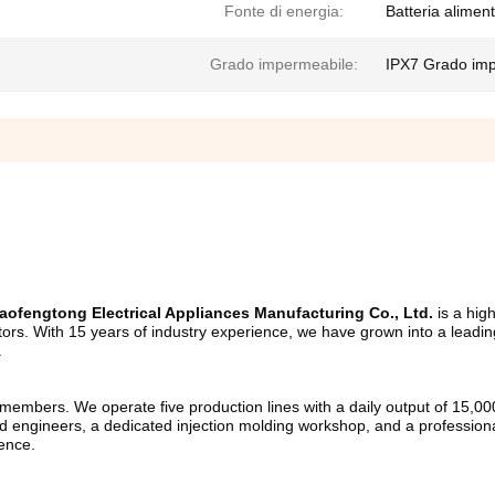
Fonte di energia:
Batteria alimen
Grado impermeabile:
IPX7 Grado im
ofengtong Electrical Appliances Manufacturing Co., Ltd.
 is a hig
gators. With 15 years of industry experience, we have grown into a leadi
.
mbers. We operate five production lines with a daily output of 15,000 u
 engineers, a dedicated injection molding workshop, and a professional
lence.