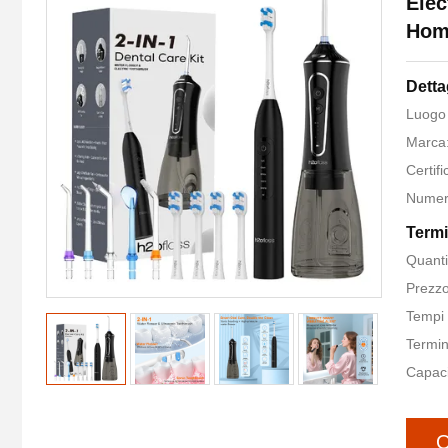
Elec
Hom
Detta
Luogo 
Marca:
Certif
Numero
Termi
Quanti
Prezzo
Tempi 
Termin
Capaci
O