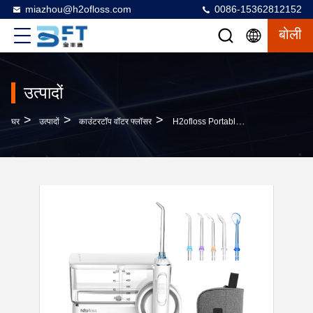
miazhou@h2ofloss.com
0086-15362812152
बोली
उत्पादों
>
>
>
घर
उत्पादों
काउंटरटॉप वॉटर फ्लॉसर
H2ofloss Portable Oral Irrigator With 570ml Water Tank 2500mAh Battery And 5 Nozzles For Effective Dental Cleaning