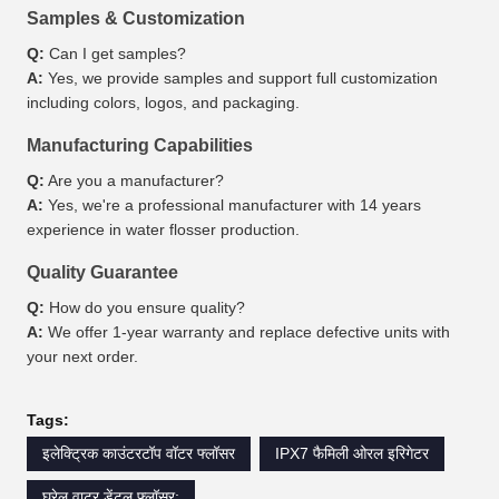
Samples & Customization
Q:
Can I get samples?
A:
Yes, we provide samples and support full customization
including colors, logos, and packaging.
Manufacturing Capabilities
Q:
Are you a manufacturer?
A:
Yes, we're a professional manufacturer with 14 years
experience in water flosser production.
Quality Guarantee
Q:
How do you ensure quality?
A:
We offer 1-year warranty and replace defective units with
your next order.
Tags:
इलेक्ट्रिक काउंटरटॉप वॉटर फ्लॉसर
IPX7 फैमिली ओरल इरिगेटर
घरेलू वाटर डेंटल फ्लॉसर;