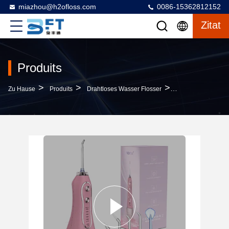
miazhou@h2ofloss.com
0086-15362812152
Zitat
Produits
>
>
>
Zu Hause
Produits
Drahtloses Wasser Flosser
Professioneller Ka