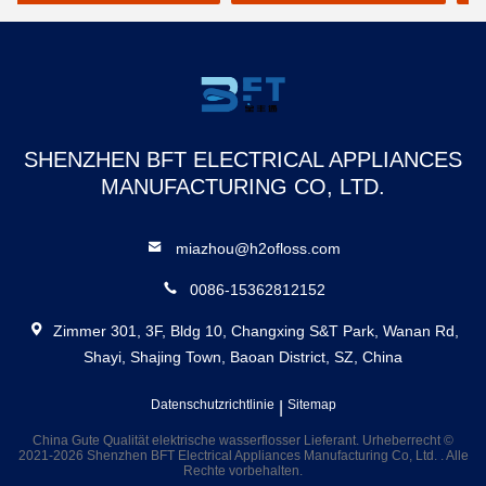
Wasser Flosser FCC
D
SHENZHEN BFT ELECTRICAL APPLIANCES
MANUFACTURING CO, LTD.
miazhou@h2ofloss.com
0086-15362812152
Zimmer 301, 3F, Bldg 10, Changxing S&T Park, Wanan Rd,
Shayi, Shajing Town, Baoan District, SZ, China
Datenschutzrichtlinie
|
Sitemap
China Gute Qualität elektrische wasserflosser Lieferant. Urheberrecht ©
2021-2026 Shenzhen BFT Electrical Appliances Manufacturing Co, Ltd. . Alle
Rechte vorbehalten.