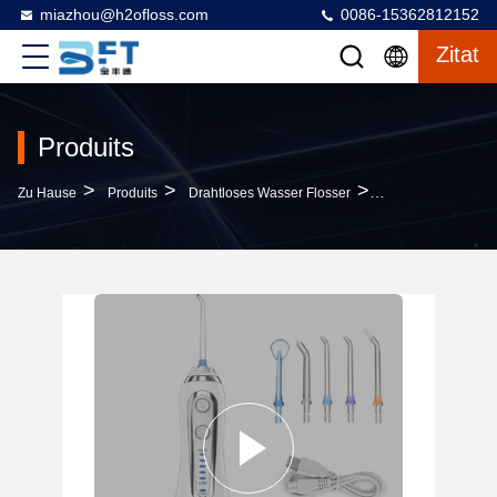
miazhou@h2ofloss.com
0086-15362812152
Zitat
Produits
>
>
>
Zu Hause
Produits
Drahtloses Wasser Flosser
Drahtloses Zahnme