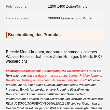
Pulsfrequenz:
1200-1400 Zeiten/Minute
Lieferkapazität:
300000 Einheiten pro Monat
Beschreibung des Produkts
Electric Mund-Irrigator, tragbares zahnmedizinisches
Wasser Flosser, drahtloser Zahn-Reiniger, 5 Modi, IPX7
wasserdicht
Elektrogeräte
Shenzhens
Baofengtong, die Co herstellen, Ltd.
ist ein
Hersteller von
Wasser flosser mit gut ausgerüsteter Prüfeinrichtung,
Berufsbearbeitungsentwurf und starker technischer Kraft
. Mit einer
breiten Palette, einer guten Qualität, angemessenen Preisen und
kreativen Entwürfen werden unsere Produkte überall von den
Benutzern und können wirtschaftlichen und Sozialbedarf
ununterbrochen ändern treffen anerkannt und vertraut. Zertifikate wie
F.D.A ./CE/FCC/3C/PSE/KC/ISO9001/ISO13485 sind verfügbar. Unser
Geschäft hat zu auf der ganzen Welt solchem die Vereinigten Staaten,