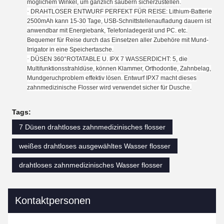
möglichem Winkel, um gänzlich säubern sicherzustellen.
·
DRAHTLOSER ENTWURF PERFEKT FÜR REISE: Lithium-Batterie
2500mAh kann 15-30 Tage, USB-Schnittstellenaufladung dauern ist
anwendbar mit Energiebank, Telefonladegerät und PC. etc.
Bequemer für Reise durch das Einsetzen aller Zubehöre mit Mund-
Irrigator in eine Speichertasche.
·
DÜSEN 360°ROTATABLE U. IPX 7 WASSERDICHT: 5, die
Multifunktionsstrahldüse, können Klammer, Orthodontie, Zahnbelag,
Mundgeruchproblem effektiv lösen. Entwurf IPX7 macht dieses
zahnmedizinische Flosser wird verwendet sicher für Dusche.
Tags:
7 Düsen drahtloses zahnmedizinisches flosser
weißes drahtloses ausgewähltes Wasser flosser
drahtloses zahnmedizinisches Wasser flosser
Kontaktpersonen