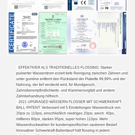
·
EFFEKTIVER ALS TRADITIONELLES FLOSSING: Starker
pulsierter Wasserstrom erzielt tiefe Reinigung zwischen Zähnen und
unter gumline entfernt den Rückstand der Plakette 99,99% und der
Nahrung, der tief versteckt wird, für Mundgeruch,
Zahnüberempfindlichkeits- und Klammersorgfalt und andere
Zahnbehandlung hilfreich.
·
2021 UPGRAGED WÄSSERN FLOSSER MIT SCHWERKRAFT-
BALL-PATENT: Verbessert mit 5 Einstellungen Wasserdruck von
20psi zu 110psi, einschließlich niedriges 20psi, weich: 40ps,
mittleres 80psi, starkes 95psi, super hohes 110psi. Mehr
Wasserdruckwahlen für kundenspezifischen sauberen Bedarf.
Innovativer Schwerkraft-Ballentwurf hält flossing in jedem