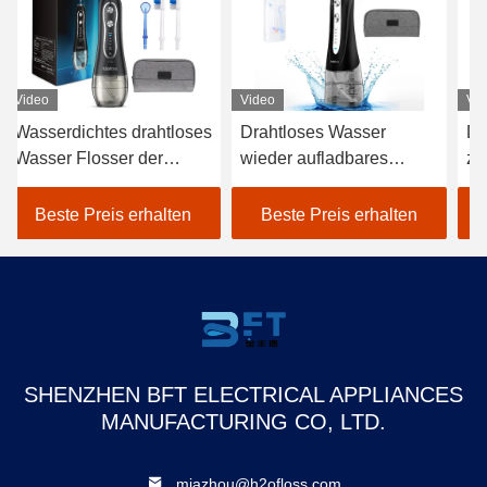
Video
Video
oses
Drahtloses Wasser
Drahtloses
wieder aufladbares
zahnmedizinisches
i
tragbares Mund-Irrigator
Wasser Flosser, weißes
hne
Schwarzes Flosser
drahtloses ausgewähltes
en
Beste Preis erhalten
Beste Preis erhalten
Wasser Flosser FCC
SHENZHEN BFT ELECTRICAL APPLIANCES
MANUFACTURING CO, LTD.
miazhou@h2ofloss.com