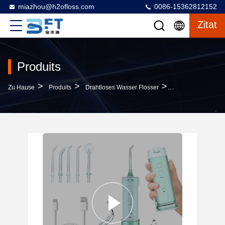
miazhou@h2ofloss.com
0086-15362812152
Zitat
Produits
>
>
>
Zu Hause
Produits
Drahtloses Wasser Flosser
Portable 110 PSI