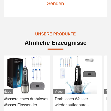
Senden
UNSERE PRODUKTE
Ähnliche Erzeugnisse
Video
Video
Vi
Drahtloses Wasser
Drahtloses
Za
wieder aufladbares
zahnmedizinisches
dr
tragbares Mund-Irrigator
Wasser Flosser, weißes
wi