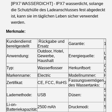
[IPX7 WASSERDICHT] - IPX7 wasserdicht, solange
die Schutzhülle des Ladeanschlusses fest abgedeckt
ist, kann sie im täglichen Leben sicher verwendet
werden.
Merkmale:
Kundendienst
Rückgabe und
Garantie:
1 Ja
bereitgestellt
Ersatz
Outdoor, Hotel,
USB,
Anwendung:
Gewerbe,
Energiequelle:
Elek
Haushalt
Gua
Typ:
Wasserflosser
Herkunftsort:
Chi
Markenname:
Electric
Modellnummer:
HF-
Fassungsvermögen
Zertifikat:
CE, FCC, RoHS
200 
des Wassertanks:
5 Ti
Lademethode:
USB
Düsen:
unte
Bedü
Li-on-
2500 mAh
Druckmodi:
5 Ar
Batteriekapazität: