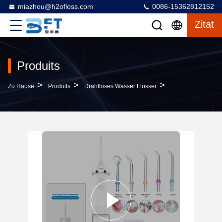
miazhou@h2ofloss.com
0086-15362812152
Zitat
Produits
>
>
>
Zu Hause
Produits
Drahtloses Wasser Flosser
Kabellose Mini-De