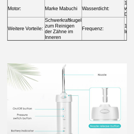
100
Motor:
Marke Mabuchi
Wasserdicht:
wass
Des
Schwerkraftkugel
zum Reinigen
120
Weitere Vorteile:
Frequenz:
der Zähne im
Impu
Inneren