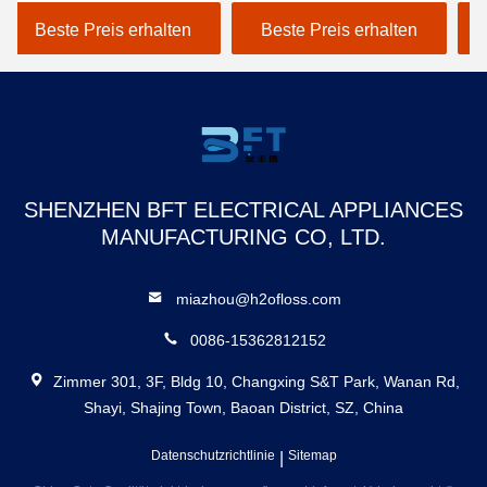
Schwarzes Flosser
drahtloses ausgewähltes
Ha
Beste Preis erhalten
Beste Preis erhalten
Wasser Flosser FCC
D
SHENZHEN BFT ELECTRICAL APPLIANCES
MANUFACTURING CO, LTD.
miazhou@h2ofloss.com
0086-15362812152
Zimmer 301, 3F, Bldg 10, Changxing S&T Park, Wanan Rd,
Shayi, Shajing Town, Baoan District, SZ, China
Datenschutzrichtlinie
|
Sitemap