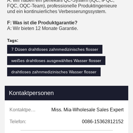
A: Wir haben ein perfektes QC-System (IQC, IPQC,
FQC, OQC-Team), professionelle Produktingenieure
und ein kontinuierliches Verbesserungssystem.
F: Was ist die Produktgarantie?
A: Wir bieten 12 Monate Garantie.
Tags:
7 Düsen drahtloses zahnmedizinisches flosser
weißes drahtloses ausgewähltes Wasser flosser
drahtloses zahnmedizinisches Wasser flosser
Kontaktpersonen
Kontaktpersonen:
Miss. Mia-Wholesale Sales Expert
Telefon:
0086-15362812152