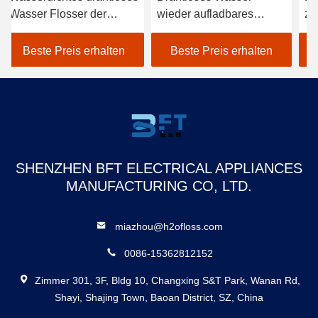
wieder aufladbares
zahnmedizinisches
tragbares Mund-Irrigator
Wasser Flosser, weißes
Schwarzes Flosser
drahtloses ausgewähltes
Beste Preis erhalten
Beste Preis erhalten
Wasser Flosser FCC
SHENZHEN BFT ELECTRICAL APPLIANCES
MANUFACTURING CO, LTD.
miazhou@h2ofloss.com
0086-15362812152
Zimmer 301, 3F, Bldg 10, Changxing S&T Park, Wanan Rd,
Shayi, Shajing Town, Baoan District, SZ, China