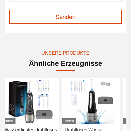
Senden
UNSERE PRODUKTE
Ähnliche Erzeugnisse
Video
Video
s
Drahtloses Wasser
Drahtloses