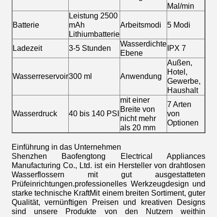
Mal/min
Leistung 2500
Batterie
mAh
Arbeitsmodi
5 Modi
Lithiumbatterie
Wasserdichte
Ladezeit
3-5 Stunden
IPX 7
Ebene
Außen,
Hotel,
Wasserreservoir
300 ml
Anwendung
Gewerbe,
Haushalt
mit einer
7 Arten
Breite von
Wasserdruck
40 bis 140 PSI
von
nicht mehr
Optionen
als 20 mm
Einführung in das Unternehmen
Shenzhen Baofengtong Electrical Appliances
Manufacturing Co., Ltd. ist ein Hersteller von drahtlosen
Wasserflossern mit gut ausgestatteten
Prüfeinrichtungen.professionelles Werkzeugdesign und
starke technische KraftMit einem breiten Sortiment, guter
Qualität, vernünftigen Preisen und kreativen Designs
sind unsere Produkte von den Nutzern weithin