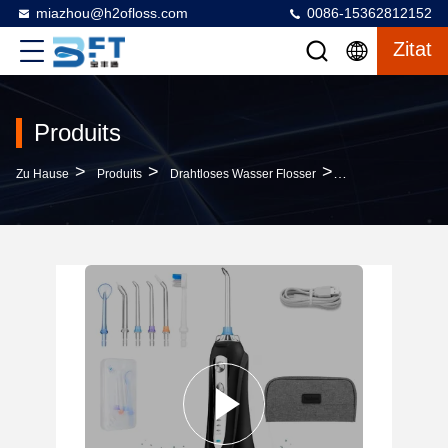
miazhou@h2ofloss.com
0086-15362812152
Zitat
Produits
>
>
>
Zu Hause
Produits
Drahtloses Wasser Flosser
300 Ml Kabellose 