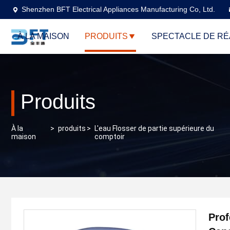
Shenzhen BFT Electrical Appliances Manufacturing Co, Ltd.
À LA MAISON
PRODUITS
SPECTACLE DE RÉ
Produits
À la
>
produits
>
L'eau Flosser de partie supérieure du
maison
comptoir
Prof