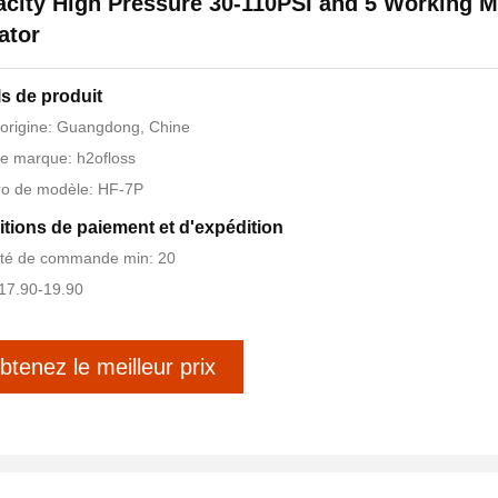
city High Pressure 30-110PSI and 5 Working 
gator
ls de produit
'origine: Guangdong, Chine
e marque: h2ofloss
o de modèle: HF-7P
tions de paiement et d'expédition
ité de commande min: 20
$17.90-19.90
btenez le meilleur prix