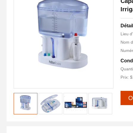
Capa
Irri
Détai
Lieu d
Nom d
Numér
Condi
Quant
Prix: 
O