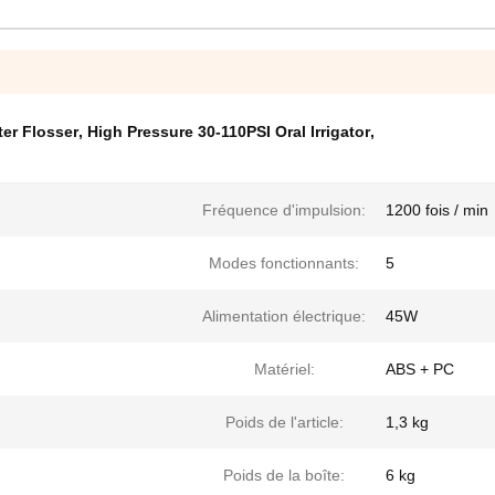
er Flosser
,
High Pressure 30-110PSI Oral Irrigator
,
Fréquence d'impulsion:
1200 fois / min
Modes fonctionnants:
5
Alimentation électrique:
45W
Matériel:
ABS + PC
Poids de l'article:
1,3 kg
Poids de la boîte:
6 kg