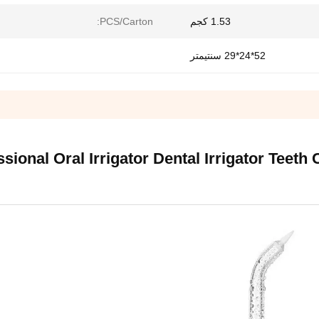
1.53 كجم
PCS/Carton:
52*24*29 سنتيمتر
sional Oral Irrigator Dental Irrigator Teeth