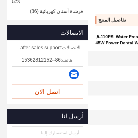
(25)
فرشاة أسنان كهربائية
(36)
تفاصيل المنتج
الاتصالات
,
5-110PSI Water Pres
45W Power Dental W
الاتصالات:
Miss. Doris-Retail and after-sales support
6 أوضاع
هاتف:
86--15362812152
45 واط
12
اتصل الآن
لا
أرسل لنا
19*12*22.5 سم
0.33 كجم