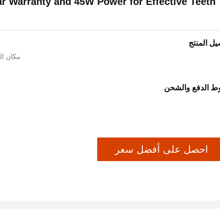
ar Warranty and 45W Power for Effective Teeth
يل المنتج
مكان ال
 الدفع والشحن
احصل على أفضل سعر