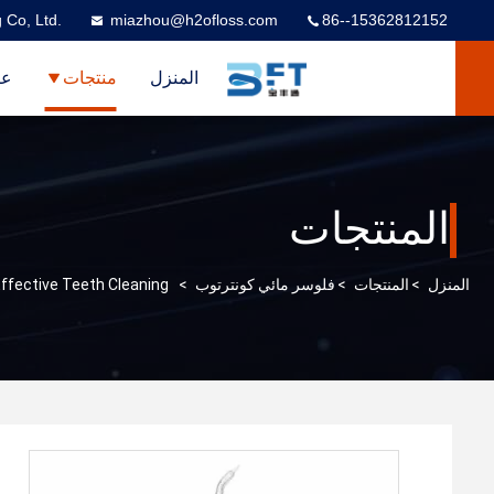
 Co, Ltd.
miazhou@h2ofloss.com
86--15362812152
المنزل
منتجات
عر
المنتجات
المنزل
>
المنتجات
>
فلوسر مائي كونترتوب
>
ffective Teeth Cleaning