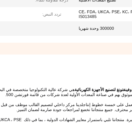
تصنيع المعدات الأصلية
درجة مقاومة للماء:
CE، FDA، UKCA، PSE، KC، 
تردد النبض:
IS013485
300000 وحدة شهريا
ينغتونغ لتصنيع الأجهزة الكهربائية
وثوق بهم في صناعة المعدات الأولية لعدة شركات من قائمة فورتشن 500.
محترف. جميع منتجاتنا تخضع لمراجعات جودة صارمة لضمان التميز.
نحن نقدم دعمًا احترافيًا فرديًا من خلال فريق خدمة المبيعات ذو