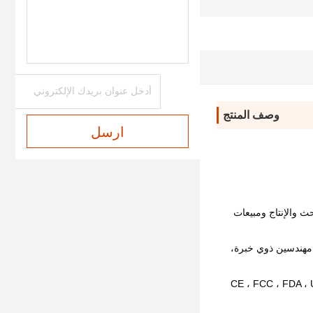
درجة مقاومة للماء IPX7
1200-1400 مرة / دقيقة
وصف المنتج
ارسل
هي شركة عالية التكنولوجيا متخصصة في البحث والإنتاج ومبيعات 
مصنعنا يمتد على مساحة 9000 متر مربع ويعمل فيه 350 موظفاً ونعمل على خمسة خطوط إنتاجلدينا مركز داخلي لتصميم القالب موظف من قبل مهندسين ذوي خبرة، 
 الخبرة. منتجاتنا تلبي باستمرار معايير الشهادات الدولية ، بما في ذلك CE ، FCC ، FDA ، UKCA ، PSE 