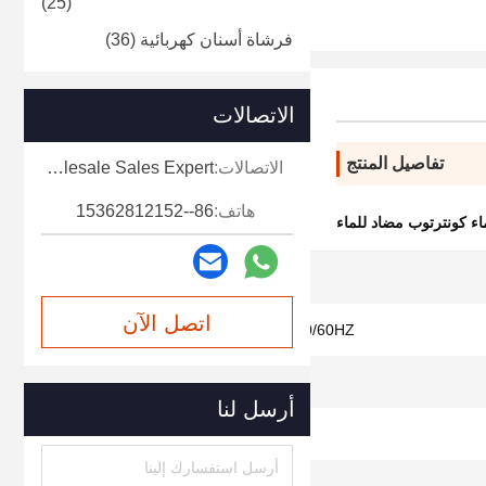
(25)
فرشاة أسنان كهربائية
(36)
الاتصالات
تفاصيل المنتج
الاتصالات:
Miss. Mia-Wholesale Sales Expert
هاتف:
86--15362812152
ء كونترتوب مضاد للماء
800 مل
اتصل الآن
AC-220V-50/60HZ ((مخصصة)
45واط
أرسل لنا
البطارية شحنت