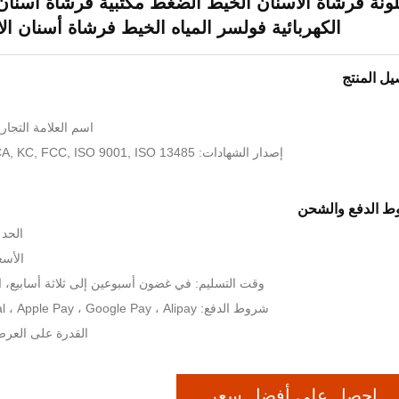
لونة فرشاة الأسنان الخيط الضغط مكتبية فرشاة أسنا
الكهربائية فولسر المياه الخيط فرشاة أسنان ال
يل المنتج
اسم العلامة التجارية: rivate Label
إصدار الشهادات: CE, FDA, ROHS, UKCA, KC, FCC, ISO 9001, ISO 13485
 الدفع والشحن
الحد ال
الأسعار: 17.9
وقت التسليم: في غضون أسبوعين إلى ثلاثة أسابيع، ا
شروط الدفع: Visa ، T/T ، PayPal ، Apple Pay ، Google Pay ، Alipay إلخ.
القدرة على العرض: 300000 وحدة 
احصل على أفضل سعر