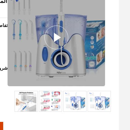
الم
تفاص
شروط