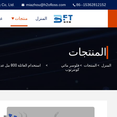
 Co, Ltd.
miazhou@h2ofloss.com
86--15362812152
المنزل
منتجات
عر
المنتجات
المنزل
>
المنتجات
>
فلوسر مائي
>
استخدام 
كونترتوب