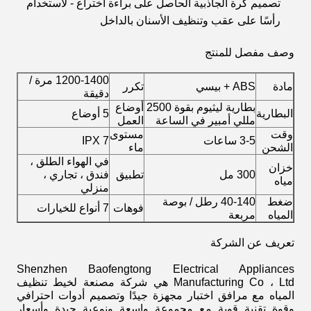
تصميم كرة الجاذبية الحاصل على براءة اختراع - لاستخدام
رأسًا على عقب وتنظيف الأسنان بالداخل
وصف مفصل للمنتج
1200-1400 مرة /
مادة
ABS + بيسي
تكرر
دقيقة
بطارية ليثيوم بقوة 2500
أوضاع
البطارية
5 أوضاع
مللي أمبير في الساعة
العمل
وقت
مستوى
3-5 ساعات
IPX 7
الشحن
ماء
في الهواء الطلق ،
خزان
300 مل
تطبيق
فندق ، تجاري ،
مياه
منزلي
ضغط
40-140 رطل / بوصة
فوهات
7 أنواع للخيارات
المياه
مربعة
تعريف عن الشركة
Shenzhen Baofengtong Electrical Appliances
Manufacturing Co ، Ltd هي شركة مصنعة لخيط تنظيف
المياه مع مرافق اختبار مجهزة جيدًا وتصميم أدوات احترافي
وقوة تقنية قوية مع مجموعة واسعة ونوعية جيدة وأسعار