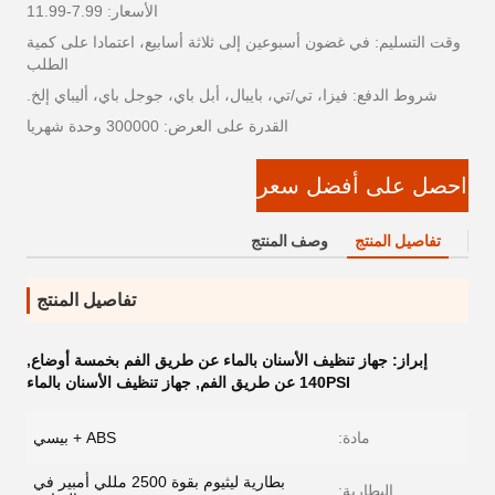
الأسعار: 7.99-11.99
وقت التسليم: في غضون أسبوعين إلى ثلاثة أسابيع، اعتمادا على كمية
الطلب
شروط الدفع: فيزا، تي/تي، بايبال، أبل باي، جوجل باي، أليباي إلخ.
القدرة على العرض: 300000 وحدة شهريا
احصل على أفضل سعر
تفاصيل المنتج
وصف المنتج
تفاصيل المنتج
إبراز:
جهاز تنظيف الأسنان بالماء عن طريق الفم بخمسة أوضاع
,
140PSI عن طريق الفم
,
جهاز تنظيف الأسنان بالماء
مادة:
ABS + بيسي
بطارية ليثيوم بقوة 2500 مللي أمبير في
البطارية: