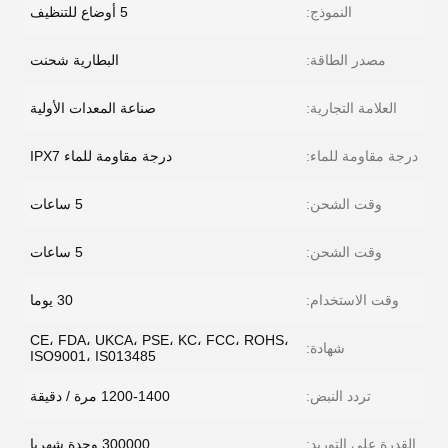
النموذج:
5 أوضاع للتنظيف
مصدر الطاقة:
البطارية شحنت
العلامة التجارية:
صناعة المعدات الأولية
درجة مقاومة للماء:
درجة مقاومة للماء IPX7
وقت الشحن:
5 ساعات
وقت الشحن:
5 ساعات
وقت الاستخدام:
30 يوما
CE، FDA، UKCA، PSE، KC، FCC، ROHS،
شهادة:
ISO9001، IS013485
تردد النبض:
1200-1400 مرة / دقيقة
القدرة على التوريد:
300000 وحدة شهريا