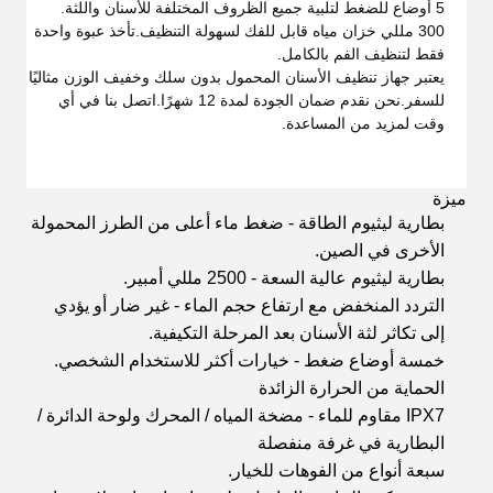
5 أوضاع للضغط لتلبية جميع الظروف المختلفة للأسنان واللثة.
300 مللي خزان مياه قابل للفك لسهولة التنظيف.تأخذ عبوة واحدة
فقط لتنظيف الفم بالكامل.
يعتبر جهاز تنظيف الأسنان المحمول بدون سلك وخفيف الوزن مثاليًا
للسفر.نحن نقدم ضمان الجودة لمدة 12 شهرًا.اتصل بنا في أي
وقت لمزيد من المساعدة.
ميزة
بطارية ليثيوم الطاقة - ضغط ماء أعلى من الطرز المحمولة
الأخرى في الصين.
بطارية ليثيوم عالية السعة - 2500 مللي أمبير.
التردد المنخفض مع ارتفاع حجم الماء - غير ضار أو يؤدي
إلى تكاثر لثة الأسنان بعد المرحلة التكيفية.
خمسة أوضاع ضغط - خيارات أكثر للاستخدام الشخصي.
الحماية من الحرارة الزائدة
IPX7 مقاوم للماء - مضخة المياه / المحرك ولوحة الدائرة /
البطارية في غرفة منفصلة
سبعة أنواع من الفوهات للخيار.