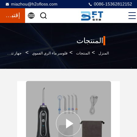
miazhou@h2ofloss.com
0086-15362812152
إقتباس
المنتجات
>
>
>
المنزل
المنتجات
فلوسر ماء الري الفموي
جهاز تنظيف الأسنان الفموي بخمس أوضاع ، 40-140PSI جهاز تنظيف الأسنان بالماء النفاث