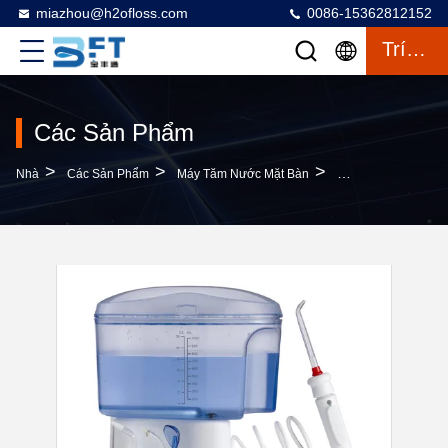
miazhou@h2ofloss.com
0086-15362812152
Trích Dẫn
Các Sản Phẩm
>
>
>
Nhà
Các Sản Phẩm
Máy Tăm Nước Mặt Bàn
Countertop Water Fl