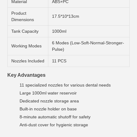
Material
ABS+PC
Product
17.5*10*13cm
Dimensions
Tank Capacity
1000ml
6 Modes (Low-Soft-Normal-Stronger-
Working Modes
Pulse)
Nozzles Included
11 PCS
Key Advantages
11 specialized nozzles for various dental needs
Large 1000ml water reservoir
Dedicated nozzle storage area
Built-in nozzle holder on base
8-minute automatic shutoff for safety
Anti-dust cover for hygienic storage