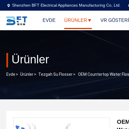
Shenzhen BFT Electrical Appliances Manufacturing Co, Ltd.
EVDE
ÜRÜNLER
VR GÖSTERI
Ürünler
Evde
>
Ürünler
>
Tezgah Su Flosser
>
OEM Countertop Water Floss
OEM 