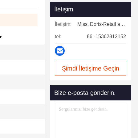
İletişim
İletişim:
Miss. Doris-Retail and after-sales support
tel:
86--15362812152
r
Şimdi İletişime Geçin
Bize e-posta gönderin.