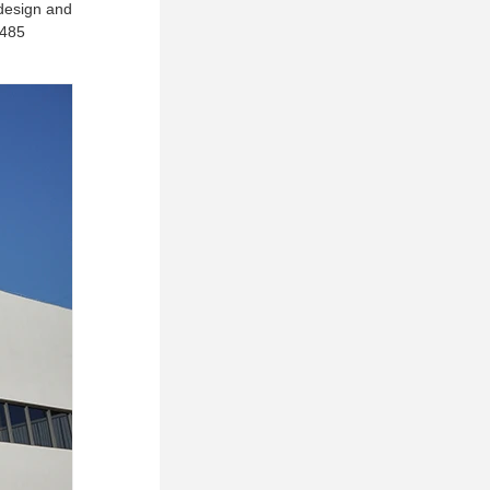
 design and
3485