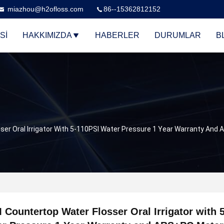
miazhou@h2ofloss.com
86--15362812152
SI
HAKKIMIZDA
HABERLER
DURUMLAR
B
er Oral Irrigator With 5-110PSI Water Pressure 1 Year Warranty And
Countertop Water Flosser Oral Irrigator with 