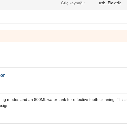
Güç kaynağı:
usb, Elektrik
tor
g modes and an 800ML water tank for effective teeth cleaning. This s
esign.