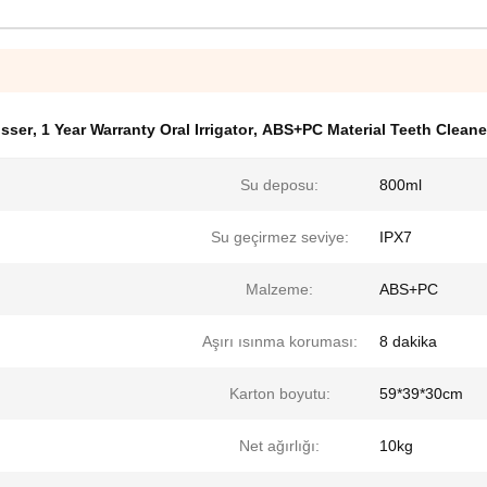
osser
,
1 Year Warranty Oral Irrigator
,
ABS+PC Material Teeth Cleane
Su deposu:
800ml
Su geçirmez seviye:
IPX7
Malzeme:
ABS+PC
Aşırı ısınma koruması:
8 dakika
Karton boyutu:
59*39*30cm
Net ağırlığı:
10kg