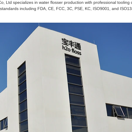
 Ltd specializes in water flosser production with professional tooling
nal standards including FDA, CE, FCC, 3C, PSE, KC, ISO9001, and ISO1