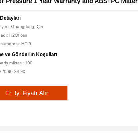
r Pressure 1 Year Warranty and ABS+PC Mater
Detayları
yeri: Guangdong, Çin
adı: H2Ofloss
 numarası: HF-9
e ve Gönderim Koşulları
pariş miktarı: 100
 $20.90-24.90
En İyi Fiyatı Alın