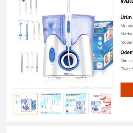
Wate
Ürün 
Menşe 
Marka 
Model
Ödem
Min si
Fiyat: