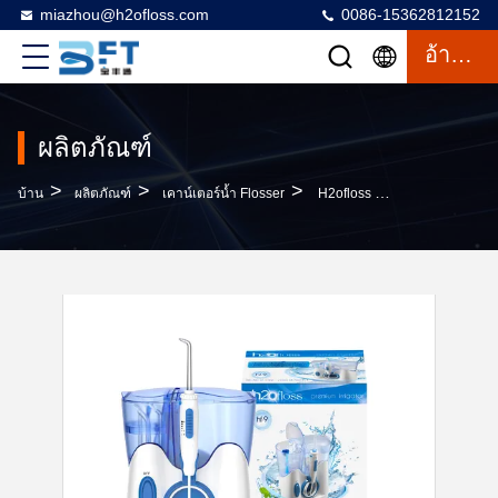
miazhou@h2ofloss.com
0086-15362812152
อ้างอิง
ผลิตภัณฑ์
>
>
>
บ้าน
ผลิตภัณฑ์
เคาน์เตอร์น้ำ Flosser
H2ofloss 2024 Ultra Sonic High Frequency Vibration Water Flosser With 1 Year Warranty And 800ml Tank