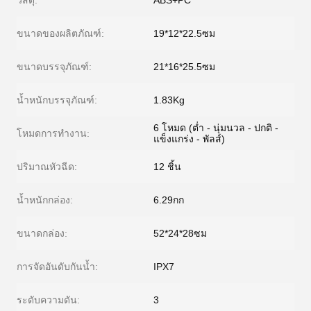
วัสดุ:
ABS+PC
ขนาดของผลิตภัณฑ์:
19*12*22.5ซม
ขนาดบรรจุภัณฑ์:
21*16*25.5ซม
น้ำหนักบรรจุภัณฑ์:
1.83Kg
6 โหมด (ต่ำ - นุ่มนวล - ปกติ -
โหมดการทำงาน:
แข็งแกร่ง - พัลส์)
ปริมาณหัวฉีด:
12 ชิ้น
น้ำหนักกล่อง:
6.29กก
ขนาดกล่อง:
52*24*28ซม
การจัดอันดับกันน้ำ:
IPX7
ระดับความดัน:
3