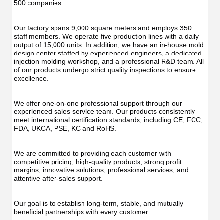
Func
Oral
500 companies.
Oral
Irrigator
Irrig
Teeth
Teet
Cleaner
Our factory spans 9,000 square meters and employs 350 
Clea
Water
staff members. We operate five production lines with a daily 
Wate
Floss
output of 15,000 units. In addition, we have an in-house mold 
Flos
design center staffed by experienced engineers, a dedicated 
injection molding workshop, and a professional R&D team. All 
of our products undergo strict quality inspections to ensure 
excellence.
We offer one-on-one professional support through our 
experienced sales service team. Our products consistently 
meet international certification standards, including CE, FCC, 
FDA, UKCA, PSE, KC and RoHS.
We are committed to providing each customer with 
competitive pricing, high-quality products, strong profit 
margins, innovative solutions, professional services, and 
attentive after-sales support.
Our goal is to establish long-term, stable, and mutually 
beneficial partnerships with every customer.