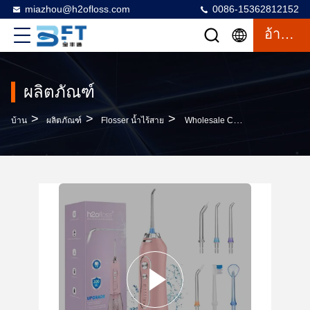
miazhou@h2ofloss.com
0086-15362812152
อ้างอิง
ผลิตภัณฑ์
>
>
>
บ้าน
ผลิตภัณฑ์
Flosser น้ำไร้สาย
Wholesale Cordless Portable Water Flosser Electric Dental Floss Irrigator With LED Display