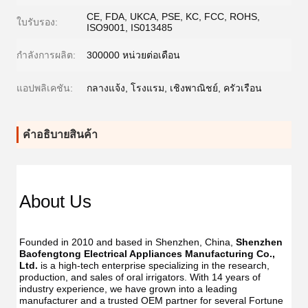
CE, FDA, UKCA, PSE, KC, FCC, ROHS,
ใบรับรอง:
ISO9001, IS013485
กำลังการผลิต:
300000 หน่วยต่อเดือน
แอปพลิเคชัน:
กลางแจ้ง, โรงแรม, เชิงพาณิชย์, ครัวเรือน
คําอธิบายสินค้า
Dent
Dental
Flos
Flosser
About Us
Oral
Oral
Irrig
Irrigator
Manufac
Manu
USB
Founded in 2010 and based in Shenzhen, China, 
Shenzhen 
USB
IPX7
Baofengtong Electrical Appliances Manufacturing Co., 
IPX7
Waterpr
Ltd.
 is a high-tech enterprise specializing in the research, 
Wate
With
production, and sales of oral irrigators. With 14 years of 
With
UV
industry experience, we have grown into a leading 
UV
Function
manufacturer and a trusted OEM partner for several Fortune 