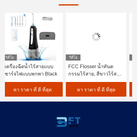
วิดีโอ
วิดีโอ
วิด
เครื่องฉีดน้ำไร้สายแบบ
FCC Flosser น้ำทันต
ทันตก
ชาร์จไฟแบบพกพา Black
กรรมไร้สาย, สีขาวไร้สาย
สา
เลือก Water Flosser
พร
หา ราคา ที่ ดี ที่สุด
หา ราคา ที่ ดี ที่สุด