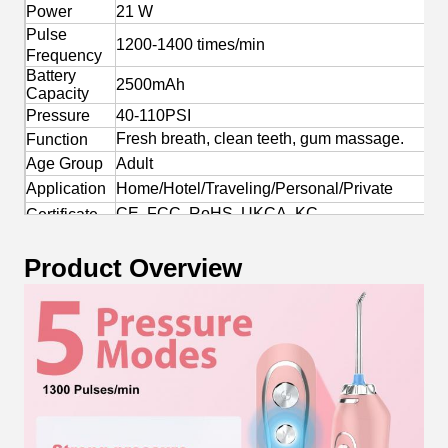
Power
21 W
Pulse
1200-1400 times/min
Frequency
Battery
2500mAh
Capacity
Pressure
40-110PSI
Fresh breath, clean teeth, gum massage.
Function
Age Group
Adult
Application
Home/Hotel/Traveling/Personal/Private
CE, FCC, RoHS, UKCA, KC
Certificate
Yes
OEM/ODM
Product Overview