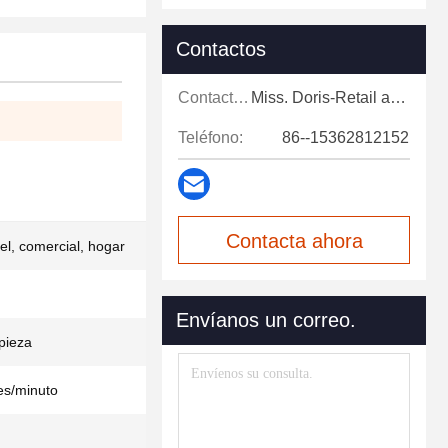
Contactos
Contactos:
Miss. Doris-Retail and after-sales support
Teléfono:
86--15362812152
Contacta ahora
otel, comercial, hogar
Envíanos un correo.
pieza
es/minuto