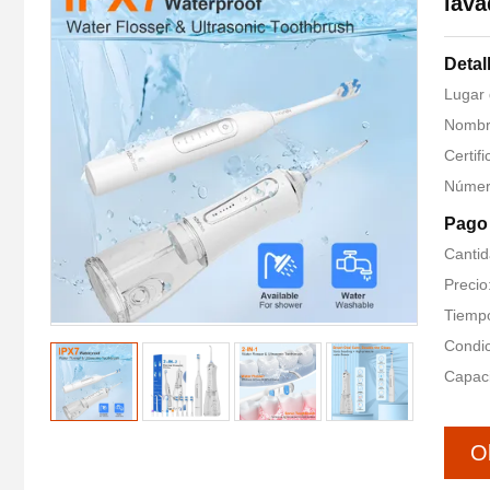
lava
Detal
Lugar
Nombre
Certif
Número
Pago 
Cantid
Precio
Tiempo
Condic
Capaci
O