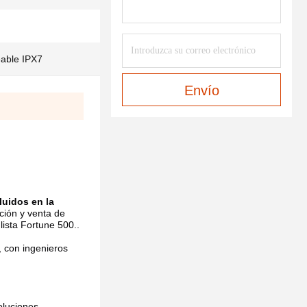
able IPX7
Envío
uidos en la 
ión y venta de 
lista Fortune 500..
con ingenieros 
luciones 