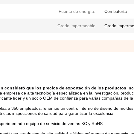
Fuente de energía:
Con batería
Grado impermeable:
Grado imperme
n consideró que los precios de exportación de los productos incl
a empresa de alta tecnología especializada en la investigación, producc
icante líder y un socio OEM de confianza para varias compañías de la 
plea a 350 empleados.Tenemos un centro interno de diseño de moldes, 
ctas inspecciones de calidad para garantizar la excelencia.
xperimentado equipo de servicio de ventas.KC y RoHS.
etitivos, productos de alta calidad, sólidos márgenes de ganancia, so