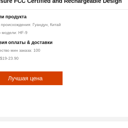
sure FCC Certified and Rechargeable Design
ли продукта
 происхождения: Гуандун, Китай
 модели: HF-9
вия оплаты & доставки
ество мин заказа: 100
 $19-23.90
Лучшая цена