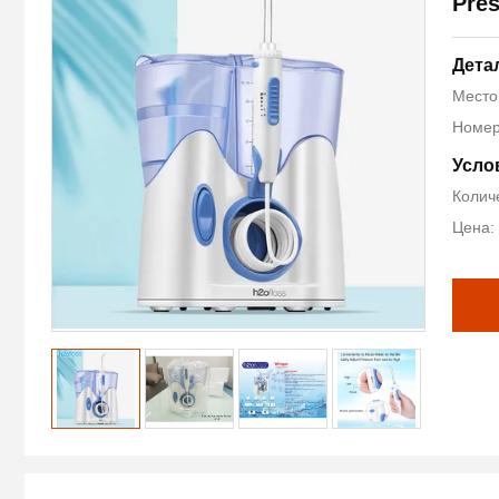
Pres
Дета
Место
Номер
Усло
Колич
Цена: