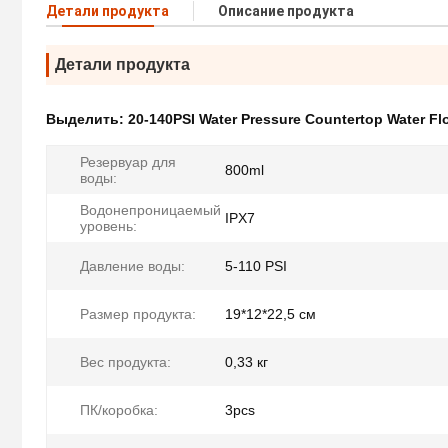
Детали продукта
Описание продукта
Детали продукта
Выделить:
20-140PSI Water Pressure Countertop Water Fl
Резервуар для
800ml
воды:
Водонепроницаемый
IPX7
уровень:
Давление воды:
5-110 PSI
Размер продукта:
19*12*22,5 см
Вес продукта:
0,33 кг
ПК/коробка:
3pcs