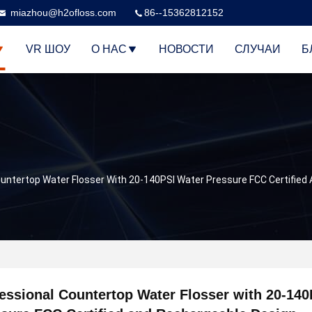
miazhou@h2ofloss.com
86--15362812152
VR ШОУ
О НАС
НОВОСТИ
СЛУЧАИ
Б
ountertop Water Flosser With 20-140PSI Water Pressure FCC Certified
essional Countertop Water Flosser with 20-140