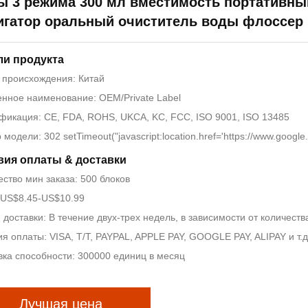
ы 3 режима 300 мл вместимость портативны
игатор оральный очиститель воды флоссер
ли продукта
 происхождения: Китай
нное наименование: OEM/Private Label
фикация: CE, FDA, ROHS, UKCA, KC, FCC, ISO 9001, ISO 13485
модели: 302 setTimeout("javascript:location.href='https://www.google.
вия оплаты & доставки
ство мин заказа: 500 блоков
 US$8.45-US$10.99
доставки: В течение двух-трех недель, в зависимости от количеств
я оплаты: VISA, T/T, PAYPAL, APPLE PAY, GOOGLE PAY, ALIPAY и т.д
вка способности: 300000 единиц в месяц
Лучшая цена