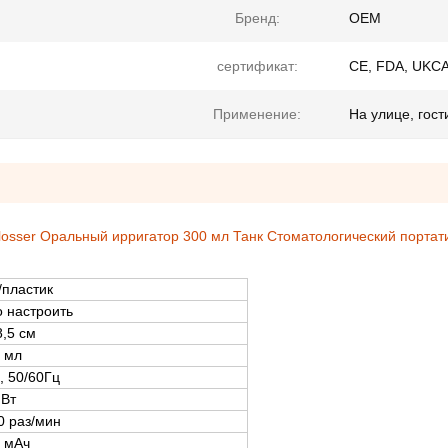
Бренд:
OEM
сертификат:
CE, FDA, UKCA
Применение:
На улице, гос
losser Оральный ирригатор 300 мл Танк Стоматологический порта
пластик
 настроить
8,5 см
 мл
, 50/60Гц
 Вт
0 раз/мин
 мАч