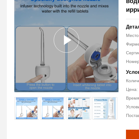
вод
ирр
Дета
Место
Фирме
Серти
Номер 
Усло
Количе
Цена:
Время 
Услови
Поста