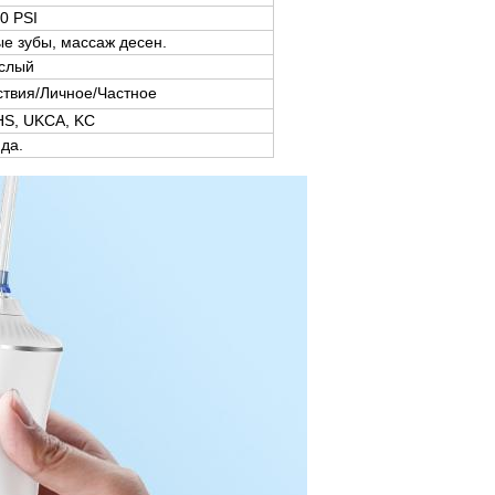
0 PSI
е зубы, массаж десен.
слый
твия/Личное/Частное
HS, UKCA, KC
 да.