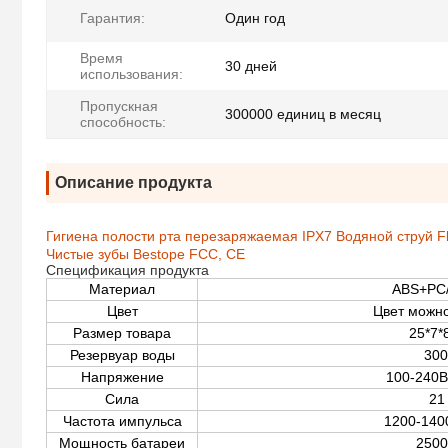
Гарантия:
Один год
Время
30 дней
использования:
Пропускная
300000 единиц в месяц
способность:
Описание продукта
Гигиена полости рта перезаряжаемая IPX7 Водяной струй F
Чистые зубы Bestope FCC, CE
Спецификация продукта
Материал
ABS+PC/
Цвет
Цвет можно
Размер товара
25*7*
Резервуар воды
300
Напряжение
100-240В
Сила
21
Частота импульса
1200-140
Мощность батареи
2500