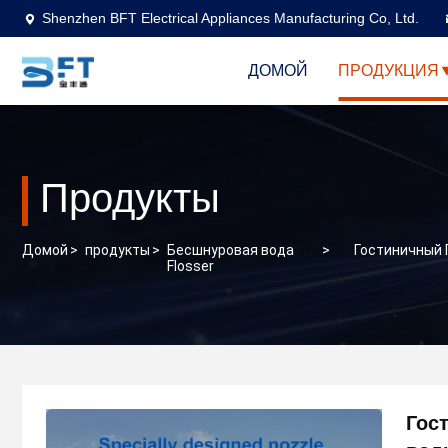
Shenzhen BFT Electrical Appliances Manufacturing Co, Ltd.
ДОМОЙ
ПРОДУКЦИЯ
Продукты
Домой
>
продукты
>
Бесшнуровая вода
>
Гостиничный 
Flosser
Гос