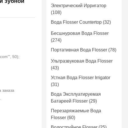
й зубной
Электрический Ирригатор
(108)
Вода Flosser Countertop
(32)
Бесшнуровая Вода Flosser
(274)
Портативная Вода Flosser
(78)
com'", 50);
Ультразвуковая Вода Flosser
(43)
Устная Вода Flosser Irrigator
(31)
а заказа
Вода Эксплуатируемая
.
Батареей Flosser
(29)
Перезаряжаемые Вода
Flosser
(60)
Водоструйное Flosser
(25)