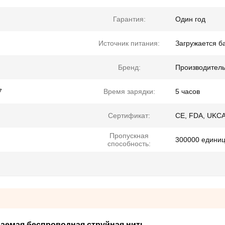
Гарантия:
Один год
Источник питания:
Загружается б
Бренд:
Производител
7
Время зарядки:
5 часов
Сертификат:
CE, FDA, UKCA
Пропускная
300000 единиц
способность:
ицаемая беспроводная струйная нить