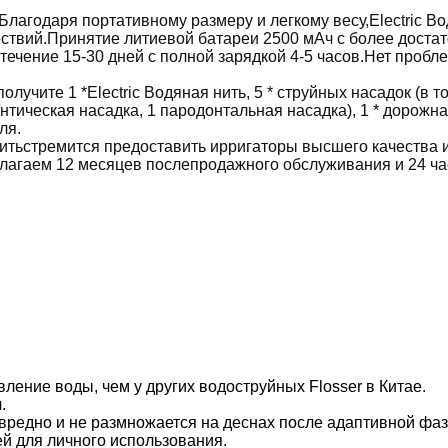
Благодаря портативному размеру и легкому весу,
Electric В
ствий.Принятие литиевой батареи 2500 мАч с более доста
ечение 15-30 дней с полной зарядкой 4-5 часов.Нет пробле
олучите 1 *
Electric Водяная нить
, 5 * струйных насадок (в т
нтическая насадка, 1 пародонтальная насадка), 1 * дорожная
ля.
нить
стремится предоставить ирригаторы высшего качества 
лагаем 12 месяцев послепродажного обслуживания и 24 ч
вление воды, чем у других водоструйных Flosser в Китае.
.
 вредно и не размножается на деснах после адаптивной фаз
й для личного использования.