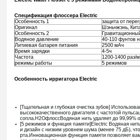
Спецификация флоссера Electric
Особенность 1
защита от пере
Оригинал
Шэньчжэнь, Кит
Особенность 2
Гравитационны
Водяное давление
40-110 фунтов 
Литиевая батарея питания
2500 мАч
Время зарядки
4-5ч
Частота
1200-1400 раз/
режимы работы
5 режимов
Особенность ирригатора Electric
[Тщательная и глубокая очистка зубов] Использов
высококачественного двигателя с частотой пульсац
сопла.
H2Oфлосс
Водяная нить удаляет до 99,99% 
[5 режимов и функция памяти]
Electric Водяная нит
и дизайн с низким уровнем шума (менее 75 дБ), ч
рта.Инновационная функция памяти позволяет ва