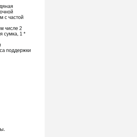
одяная
точной
м с частой
ом числе 2
 сумка, 1 *
и
аса поддержки
ы.