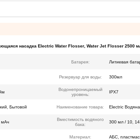
щаяся насадка Electric Water Flosser
,
Water Jet Flosser 2500 
Батарея:
Литиевая бата
Резервуар для воды:
300мл
Водонепроницаемый
юйм
IPX7
уровень:
кий, Бытовой
Наименование товара:
Electric Водян
Вместимость водяного
 мАч
300 мл / 10, 1
бака:
Материал:
АБС, пластмас