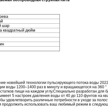
грева
ай
й шар
на квадратный дюйм
мин
ание новейшей технологии пульсирующего потока воды 2022
ии воды 1200–1400 раз в минуту и ​​вращающегося на 360 °
остатков пищи на каждом углу.Специально разработан для б
ь
имеет 5 настроек давления воды от 40 до 110 фунтов на 
тобы удовлетворить различные потребности в уходе за поло
м продолжить использовать ваш любимый режим в следующи