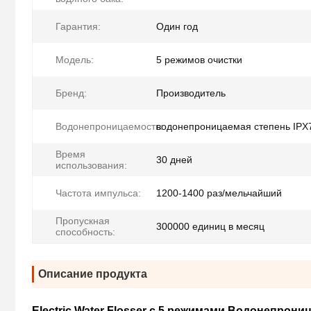
Гарантия:
Один год
Модель:
5 режимов очистки
Бренд:
Производитель
Водонепроницаемость:
водонепроницаемая степень IPX
Время
30 дней
использования:
Частота импульса:
1200-1400 раз/мельчайший
Пропускная
300000 единиц в месяц
способность:
Описание продукта
Electric Water Flosser с 5 режимами Водонепрон