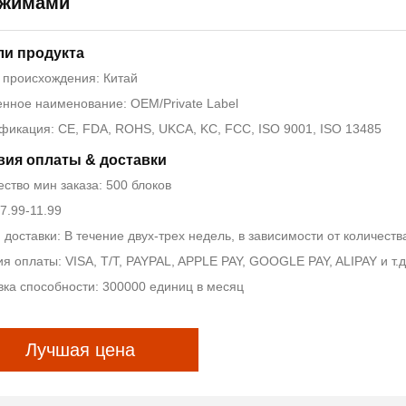
ежимами
ли продукта
 происхождения: Китай
нное наименование: OEM/Private Label
фикация: CE, FDA, ROHS, UKCA, KC, FCC, ISO 9001, ISO 13485
вия оплаты & доставки
ство мин заказа: 500 блоков
7.99-11.99
доставки: В течение двух-трех недель, в зависимости от количеств
я оплаты: VISA, T/T, PAYPAL, APPLE PAY, GOOGLE PAY, ALIPAY и т.д
вка способности: 300000 единиц в месяц
Лучшая цена