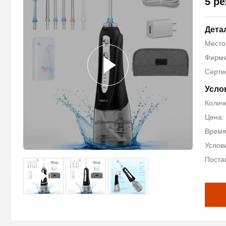
5 р
Дета
Место
Фирме
Серти
Усло
Количе
Цена: 
Время 
Услови
Поста