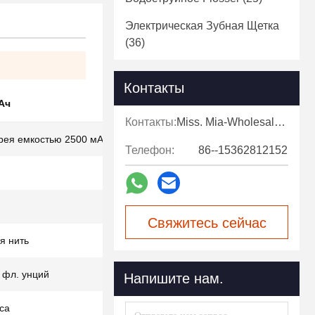
Электрическая Зубная Щетка
(36)
Контакты
мАч
Контакты:
Miss. Mia-Wholesale Sales Expert
рея емкостью 2500 мАч
Телефон:
86--15362812152
Свяжитесь сейчас
ая нить
4 фл. унций
Напишите нам.
са