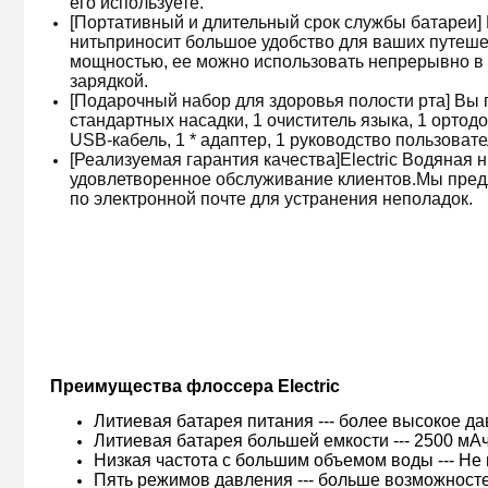
его используете.
[Портативный и длительный срок службы батареи] 
нить
приносит большое удобство для ваших путеше
мощностью, ее можно использовать непрерывно в т
зарядкой.
[Подарочный набор для здоровья полости рта] Вы п
стандартных насадки, 1 очиститель языка, 1 ортодо
USB-кабель, 1 * адаптер, 1 руководство пользовате
[Реализуемая гарантия качества]
Electric Водяная 
удовлетворенное обслуживание клиентов.Мы пред
по электронной почте для устранения неполадок.
Преимущества флоссера Electric
Литиевая батарея питания --- более высокое да
Литиевая батарея большей емкости --- 2500 мАч
Низкая частота с большим объемом воды --- Не
Пять режимов давления --- больше возможносте