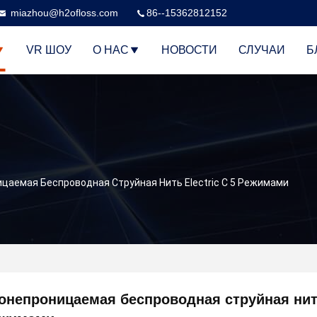
miazhou@h2ofloss.com
86--15362812152
VR ШОУ
О НАС
НОВОСТИ
СЛУЧАИ
Б
цаемая Беспроводная Струйная Нить Electric С 5 Режимами
онепроницаемая беспроводная струйная нить