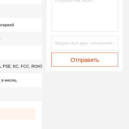
атареей
ь
Отправить
, PSE, KC, FCC, ROHS,ISO9001, IS013485
 в месяц