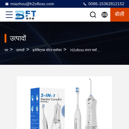
miazhou@h2ofloss.com
0086-15362812152
बोली
उत्पादों
>
>
>
घर
उत्पादों
इलेक्ट्रिक वॉटर फ्लॉसर
H2ofloss वाटर फ्लॉसर और इलेक्ट्रिक टूथब्रश कॉम्बो 2 इन 1 ओरल केयर रिचार्जेबल ओरल इरिगेटर दांतों की सफाई के लिए