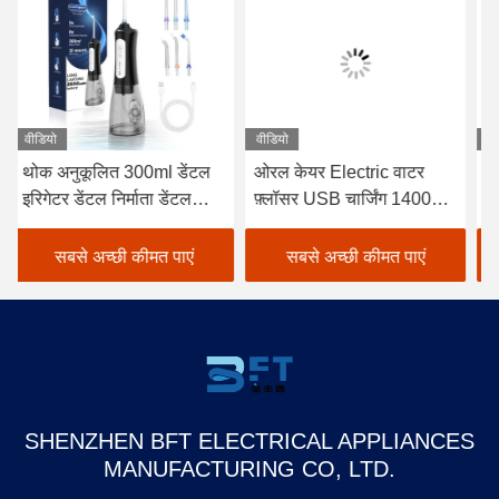
वीडियो
वीडियो
वीड
थोक अनुकूलित 300ml डेंटल
ओरल केयर Electric वाटर
बुद
इरिगेटर डेंटल निर्माता डेंटल
फ़्लॉसर USB चार्जिंग 1400
सफ
फ्लॉस पंचर रिचार्जेबल
पल्स/मिन
रि
वाटरप्रूफ स्मार्ट वाटर फ्लॉसर
देख
सबसे अच्छी कीमत पाएं
सबसे अच्छी कीमत पाएं
Flo
SHENZHEN BFT ELECTRICAL APPLIANCES
MANUFACTURING CO, LTD.